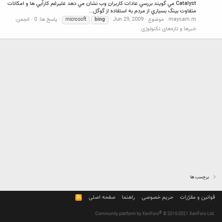
Catalyst مي گويند بررسي عادات كاربران وب نشان مي دهد عليرغم كارآيي ها و امكانات
متفاوت بينگ بسياري از مردم به استفاده از گوگل...
maysam.m
موضوع
Jun 29, 2009
پاسخ ها: 0
انجمن:
microsoft
bing
خبرها و تازه‌های تکنولوژی
برچسب ها
قوانین و مقرّرات
حریم خصوصی
راهنما
صفحه اصلی
R
S
S
®
Community platform by XenForo
© 2010-2021 XenForo Ltd.