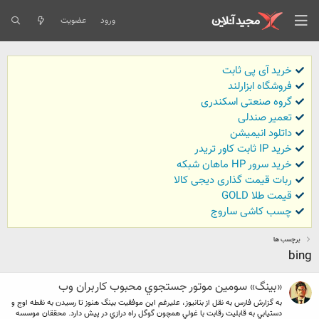
ورود
عضویت
خرید آی پی ثابت
فروشگاه ابزارلند
گروه صنعتی اسکندری
تعمیر صندلی
داتلود انیمیشن
خرید IP ثابت کاور تریدر
خرید سرور HP ماهان شبکه
ربات قیمت گذاری دیجی کالا
قیمت طلا GOLD
چسب کاشی ساروج
برچسب ها
bing
«بينگ» سومين موتور جستجوي محبوب كاربران وب
به گزارش فارس به نقل از بتانيوز، عليرغم اين موفقيت بينگ هنوز تا رسيدن به نقطه اوج و
دستيابي به قابليت رقابت با غولي همچون گوگل راه درازي در پيش دارد. محققان موسسه