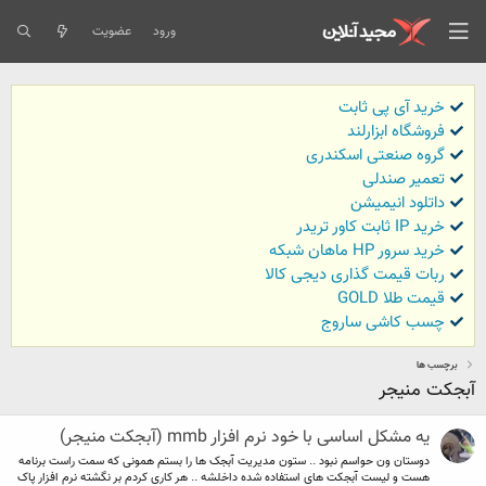
ورود
عضویت
خرید آی پی ثابت
فروشگاه ابزارلند
گروه صنعتی اسکندری
تعمیر صندلی
داتلود انیمیشن
خرید IP ثابت کاور تریدر
خرید سرور HP ماهان شبکه
ربات قیمت گذاری دیجی کالا
قیمت طلا GOLD
چسب کاشی ساروج
برچسب ها
آبجکت منیجر
یه مشکل اساسی با خود نرم افزار mmb (آبجکت منیجر)
دوستان ون حواسم نبود .. ستون مدیریت آبجک ها را بستم همونی که سمت راست برنامه
هست و لیست آبجکت های استفاده شده داخلشه .. هر کاری کردم بر نگشته نرم افزار پاک