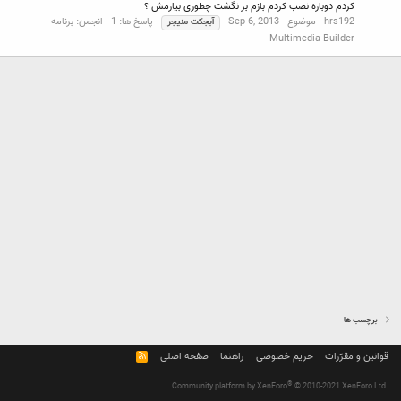
کردم دوباره نصب کردم بازم بر نگشت چطوری بیارمش ؟
hrs192
موضوع
Sep 6, 2013
پاسخ ها: 1
انجمن:
برنامه
آبجکت
منیجر
Multimedia Builder
برچسب ها
قوانین و مقرّرات
حریم خصوصی
راهنما
صفحه اصلی
R
S
S
®
Community platform by XenForo
© 2010-2021 XenForo Ltd.