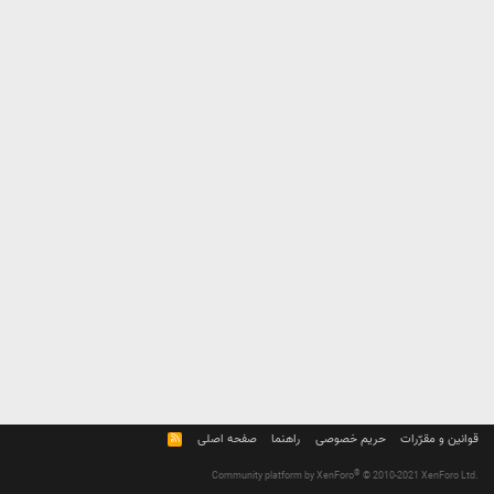
قوانین و مقرّرات
حریم خصوصی
راهنما
صفحه اصلی
R
S
S
®
Community platform by XenForo
© 2010-2021 XenForo Ltd.