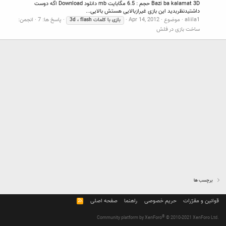
Bazi ba kalamat 3D حجم : 6.5 مگابایت mb دانلود Download اگه دوست
داشتیدنظربدید این بازی غیرازبالایی هستش بالایی...
aliila1
موضوع
Apr 14, 2012
پاسخ ها: 7
انجمن:
بازی
با
کلمات
flash
،
3d
ساخت بازی در فلش
برچسب ها
قوانین و مقرّرات
حریم خصوصی
راهنما
صفحه اصلی
R
S
S
®
Community platform by XenForo
© 2010-2021 XenForo Ltd.