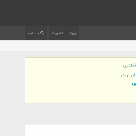
ورود
عضویت
جستجو
کندری