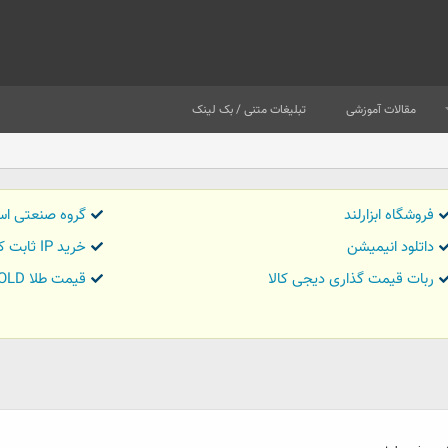
مقالات آموزشی
تبلیغات متنی / بک لینک
فروشگاه ابزارلند
گروه صنعتی اس
داتلود انیمیشن
خرید IP ثابت کاور تریدر
ربات قیمت گذاری دیجی کالا
قیمت طلا GOLD