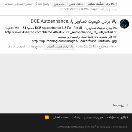
پاسخ ها: 0
انجمن:
تصاوير استوك
بالا
بردن
كيفيت
تصاوير
دانلود عکس
رزولوشن
و پس زمينه - Stock Photos & Wallpaper
بالا بردن كيفيت تصاوير با..DCE Autoenhance
بالا بردن كيفيت تصاويربا... DCE Autoenhance 3.3 Full Retail حجم: Mb 1.51 دانلود:
http://www.4shared.com/file/VEA0xaP-/DCE_Autoenhance_33_Full_Retail.ht
ml اگر تصاوير بالا ديده نشد از لينك زير ببينيد.
http://up.iranblog.com/images/9eaksrf84vs8lknz0do9.jpg...
ferij
موضوع
Jan 25, 2011
پاسخ ها: 0
انجمن:
ابزارها
بالا
بردن
كيفيت
تصاوير
برچسب ها
قوانین و مقرّرات
حریم خصوصی
راهنما
صفحه اصلی
R
S
S
®
Community platform by XenForo
© 2010-2021 XenForo Ltd.