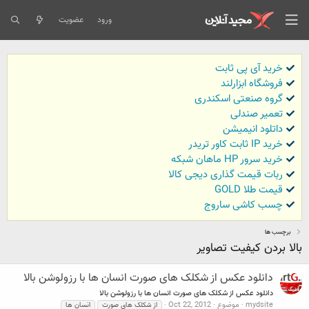
ورود
عضویت
خرید آی پی ثابت
فروشگاه ابزارلند
گروه صنعتی اسکندری
تعمیر صندلی
داتلود انیمیشن
خرید IP ثابت کاور تریدر
خرید سرور HP ماهان شبکه
ربات قیمت گذاری دیجی کالا
قیمت طلا GOLD
چسب کاشی ساروج
برچسب ها
بالا بردن كيفيت تصاوير
دانلود عکس از شکلک های صورت انسان ها با رزولوشن بالا
دانلود عکس از شکلک های صورت انسان ها با رزولوشن بالا
mydsite
موضوع
Oct 22, 2012
از شکلک های صورت
انسان ها