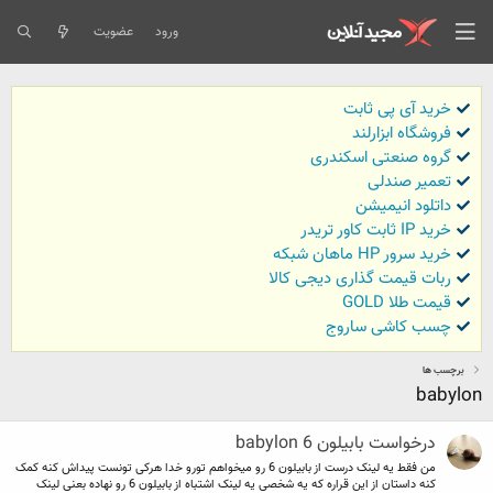
ورود
عضویت
خرید آی پی ثابت
فروشگاه ابزارلند
گروه صنعتی اسکندری
تعمیر صندلی
داتلود انیمیشن
خرید IP ثابت کاور تریدر
خرید سرور HP ماهان شبکه
ربات قیمت گذاری دیجی کالا
قیمت طلا GOLD
چسب کاشی ساروج
برچسب ها
babylon
درخواست بابیلون 6 babylon
من فقط یه لینک درست از بابیلون 6 رو میخواهم تورو خدا هرکی تونست پیداش کنه کمک
کنه داستان از این قراره که یه شخصی یه لینک اشتباه از بابیلون 6 رو نهاده بعنی لینک