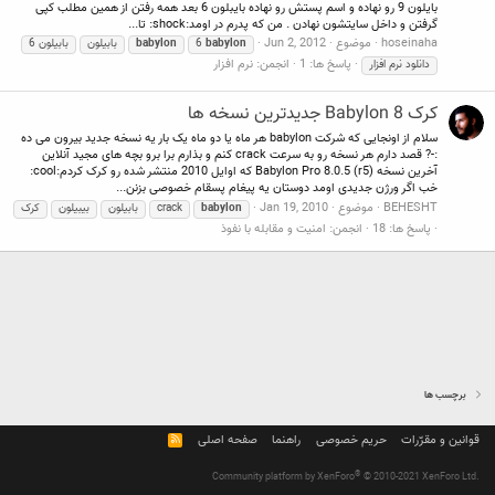
بایلون 9 رو نهاده و اسم پستش رو نهاده بایبلون 6 بعد همه رفتن از همین مطلب کپی
گرفتن و داخل سایتشون نهادن . من که پدرم در اومد:shock: تا...
hoseinaha
موضوع
Jun 2, 2012
babylon
6
babylon
بابیلون
بابیلون 6
پاسخ ها: 1
انجمن:
نرم افزار
دانلود نرم افزار
کرک Babylon 8 جدیدترین نسخه ها
سلام از اونجایی که شرکت babylon هر ماه یا دو ماه یک بار یه نسخه جدید بیرون می ده
:-? قصد دارم هر نسخه رو به سرعت crack کنم و بذارم برا برو بچه های مجید آنلاین
آخرین نسخه (Babylon Pro 8.0.5 (r5 که اوایل 2010 منتشر شده رو کرک کردم:cool:
خب اگر ورژن جدیدی اومد دوستان یه پیغام پسقام خصوصی بزنن...
BEHESHT
موضوع
Jan 19, 2010
babylon
crack
بابیلون
بیبیلون
کرک
پاسخ ها: 18
انجمن:
امنیت و مقابله با نفوذ
برچسب ها
قوانین و مقرّرات
حریم خصوصی
راهنما
صفحه اصلی
R
S
S
®
Community platform by XenForo
© 2010-2021 XenForo Ltd.