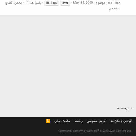
mr_max
موضوع
May 15, 2009
پاسخ ها: 11
انجمن:
گالری
mr_max
axor
سه‌بعدی
برچسب ها
قوانین و مقرّرات
حریم خصوصی
راهنما
صفحه اصلی
R
S
S
®
Community platform by XenForo
© 2010-2021 XenForo Ltd.