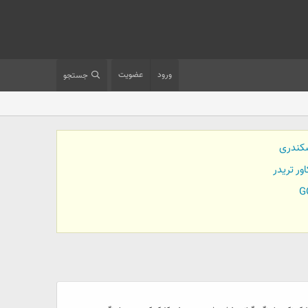
ورود
عضویت
جستجو
کندری