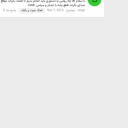
با سلام اقا چه روشی یا دستوری باید انجام بدیم تا اهنگ بگران
صدای بگراند قطع بشه با تشکر و سپاس :rose:
shigr
موضوع
Nov 7, 2013
پاسخ ها: 5
ا
اهنگ
صوت
و
بگراند