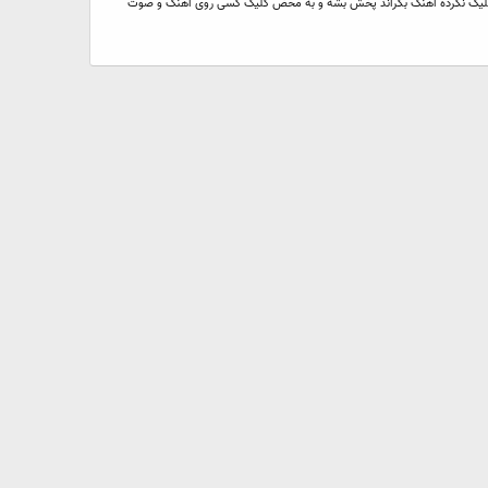
ش کلیک نکرده اهنگ بگراند پخش بشه و به محض کلیک کسی روی اهنگ و صوت