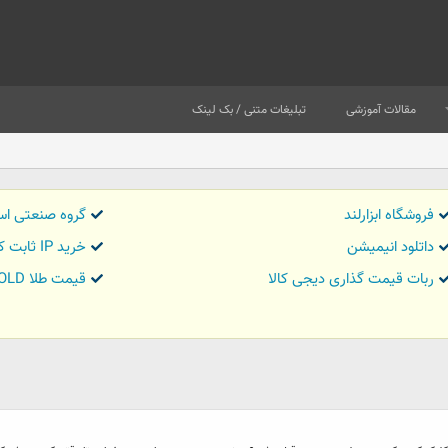
مقالات آموزشی
تبلیغات متنی / بک لینک
فروشگاه ابزارلند
گروه صنعتی اس
داتلود انیمیشن
خرید IP ثابت کاور تریدر
ربات قیمت گذاری دیجی کالا
قیمت طلا GOLD