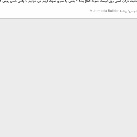
د موقع کلیک کردن کسی روی لیست صوت قطع بشه ؟ یعنی یه سری صوت اریم می خوایم تا وقتی کسی رو
نجمن:
برنامه Multimedia Builder