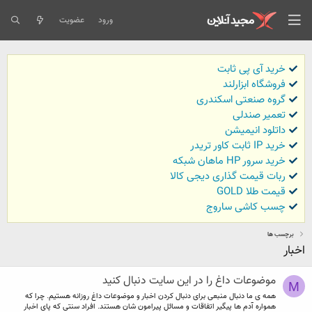
ورود
عضویت
خرید آی پی ثابت
فروشگاه ابزارلند
گروه صنعتی اسکندری
تعمیر صندلی
داتلود انیمیشن
خرید IP ثابت کاور تریدر
خرید سرور HP ماهان شبکه
ربات قیمت گذاری دیجی کالا
قیمت طلا GOLD
چسب کاشی ساروج
برچسب ها
اخبار
موضوعات داغ را در این سایت دنبال کنید
M
همه ی ما دنبال منبعی برای دنبال کردن اخبار و موضوعات داغ روزانه هستیم. چرا که
همواره آدم ها پیگیر اتفاقات و مسائل پیرامون شان هستند. افراد سنتی که پای اخبار