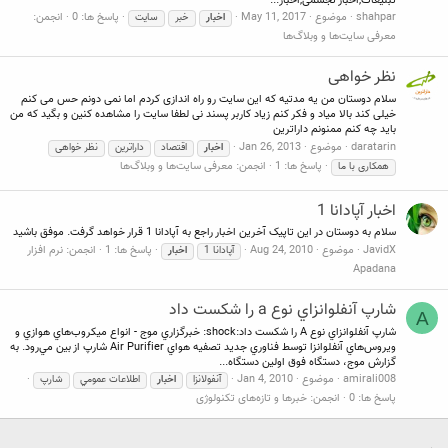
تبلیغات,اخبار تجسمی,اخبار...
shahpar
موضوع
May 11, 2017
پاسخ ها: 0
انجمن:
اخبار
خبر
سایت
معرفی سایت‌ها و وبلاگ‌ها
نظر خواهی
سلام دوستان من یه مدتیه که این سایت رو راه اندازی کردم اما نمی دونم حس می کنم
خیلی کند بالا میاد و فکر کنم زیاد کاربر پسند نی لطفا سایت را مشاهده کنین و بگید که من
باید چه کنم ممنونم داراترین
daratarin
موضوع
Jan 26, 2013
اخبار
اقتصاد
داراترین
نظر خواهی
پاسخ ها: 1
انجمن:
معرفی سایت‌ها و وبلاگ‌ها
همکاری با ما
اخبار آپادانا 1
سلام به دوستان در این تاپیک آخرین اخبار راجع به آپادانا 1 قرار خواهد گرفت. موفق باشید
JavidX
موضوع
Aug 24, 2010
پاسخ ها: 1
انجمن:
نرم افزار
آپادانا 1
اخبار
Apadana
شارپ آنفلوانزاي نوع a را شكست داد
A
شارپ آنفلوانزاي نوع A را شكست داد:shock: خبرگزاري موج - انواع ميكروب‌هاي هوازي و
ويروس‌هاي آنفلوانزا توسط فناوري جديد تصفيه هوا‌ي Air Purifier شارپ از بين مي‌رود. به
گزارش موج، دستگاه فوق اولين دستگاه...
amirali008
موضوع
Jan 4, 2010
آنفولانزا
اخبار
اطلاعات عمومي
شارپ
پاسخ ها: 0
انجمن:
خبرها و تازه‌های تکنولوژی