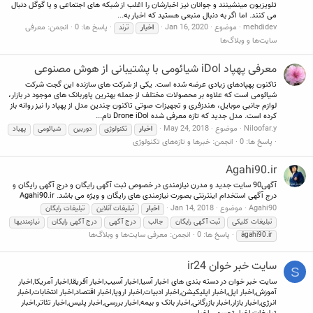
تلویزیون مینشینند و جوانان نیز اخبارشان را اغلب از شبکه های اجتماعی و یا گوگل دنبال
می کنند. اما اگر به دنبال منبعی هستید که اخبار به...
mehdidev
موضوع
Jan 16, 2020
پاسخ ها: 0
انجمن:
معرفی
اخبار
ترند
سایت‌ها و وبلاگ‌ها
معرفی پهپاد iDol شیائومی با پشتیبانی از هوش مصنوعی
تاکنون پهپادهای زیادی عرضه شده است. یکی از شرکت های سازنده این گجت شرکت
شیائومی است که علاوه بر محصولات مختلف از جمله بهترین پاوربانک های موجود در بازار،
لوازم جانبی موبایل، هندزفری و تجهیزات صوتی تاکنون چندین مدل از پهپاد را نیز روانه باز
کرده است. مدل جدید که تازه معرفی شده Drone iDol نام...
Niloofar.y
موضوع
May 24, 2018
اخبار
تکنولوژی
دوربین
شیائومی
پهباد
پاسخ ها: 0
انجمن:
خبرها و تازه‌های تکنولوژی
Agahi90.ir
آگهی90 سایت جدید و مدرن نیازمندی در خصوص ثبت آگهی رایگان و درج آگهی رایگان و
درج آگهی استخدام اینترنتی بصورت نیازمندی های رایگان و ویژه می باشد. Agahi90.ir
Agahi90
موضوع
Jan 14, 2018
اخبار
تبلیغات آنلاین
تبلیغات رایگان
تبلیغات کلیکی
ثبت آگهی رایگان
جالب
درج آگهی
درج آگهی رایگان
نیازمندیها
پاسخ ها: 0
انجمن:
معرفی سایت‌ها و وبلاگ‌ها
َagahi90.ir
سایت خبر خوان ir24
S
سایت خبر خوان در دسته بندی های اخبار آسیا,اخبار آسیب,اخبار آفریقا,اخبار آمریکا,اخبار
آموزش,اخبار اپل,اخبار اپلیکیشن,اخبار ادبیات,اخبار اروپا,اخبار اقتصاد,اخبار انتخابات,اخبار
انرژی,اخبار بازار,اخبار بازرگانی,اخبار بانک و بیمه,اخبار بررسی,اخبار پلیس,اخبار تئاتر,اخبار