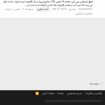
هیچ شباهتی بین این صفحه 4 اینچی (10 سانتیمتری) و یک قالیچه دیده نشود. اما به نظر
می رسد که ایده آن از همان قالیچه علاء الدین گرفته شده است.در...
mastaneh01
موضوع
Feb 27, 2016
پاسخ ها: 0
انجمن:
خبرها و
اخبار
فناوری
تازه‌های تکنولوژی
برچسب ها
قوانین و مقرّرات
حریم خصوصی
راهنما
صفحه اصلی
R
S
S
®
Community platform by XenForo
© 2010-2021 XenForo Ltd.