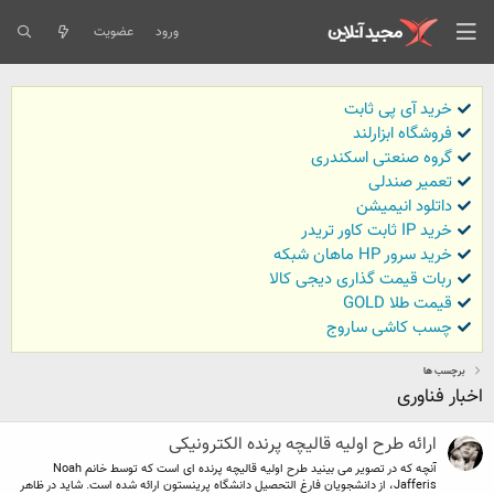
ورود
عضویت
خرید آی پی ثابت
فروشگاه ابزارلند
گروه صنعتی اسکندری
تعمیر صندلی
داتلود انیمیشن
خرید IP ثابت کاور تریدر
خرید سرور HP ماهان شبکه
ربات قیمت گذاری دیجی کالا
قیمت طلا GOLD
چسب کاشی ساروج
برچسب ها
اخبار فناوری
ارائه طرح اولیه قالیچه پرنده الکترونیکی
آنچه که در تصویر می بینید طرح اولیه قالیچه پرنده ای است که توسط خانم Noah
Jafferis، از دانشجویان فارغ التحصیل دانشگاه پرینستون ارائه شده است. شاید در ظاهر