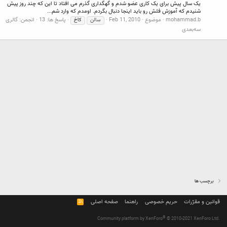
یک سال پیش برای یک کاری عضو شدم و گهگداری گذرم می افتاد تا این که چند روز پیش
شنیدم که آموزش فلش رو باید اینجا دنبال بگردم. اومدم که وارد شم...
mohammad.b
موضوع
Feb 11, 2010
پاسخ ها: 13
انجمن:
گالری
سالن
کاخ
سه‌بعدی
برچسب ها
قوانین و مقرّرات
حریم خصوصی
راهنما
صفحه اصلی
R
S
S
®
Community platform by XenForo
© 2010-2021 XenForo Ltd.