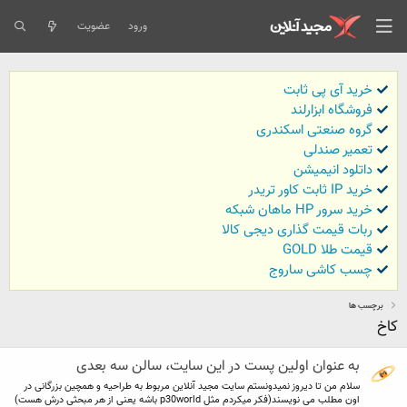
ورود
عضویت
خرید آی پی ثابت
فروشگاه ابزارلند
گروه صنعتی اسکندری
تعمیر صندلی
داتلود انیمیشن
خرید IP ثابت کاور تریدر
خرید سرور HP ماهان شبکه
ربات قیمت گذاری دیجی کالا
قیمت طلا GOLD
چسب کاشی ساروج
برچسب ها
کاخ
به عنوان اولین پست در این سایت، سالن سه بعدی
سلام من تا دیروز نمیدونستم سایت مجید آنلاین مربوط به طراحیه و همچین بزرگانی در
اون مطلب می نویسند(فکر میکردم مثل p30world باشه یعنی از هر مبحثی درش هست)