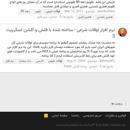
تاریخی نیز باشد. تقویم دهه 90 تقویمی استاندارد است که در آن معادل روز های انواع
تقویم هجری شمسی, هجری قمری و میلادی قابل محاسبه...
javadsoltani
موضوع
Mar 12, 2011
اوقات
شرعی
تقویم
دهه 90
پاسخ ها: 0
انجمن:
نرم افزار
هجری شمسی
هجری قمری
نرم افزار اوقات شرعی - ساخته شده با فلش و اکشن اسکریپت
3
به مناسبت ماه مبارک رمضان تصمیم گرفتم به برنامه بنویسم برای اوقات شرعی کل
شهرهای ایران امید وارم که مورد استفاده دوستان قرار بگیره.:rose: این یه نرم افزار می
باشد که بنده توی 2 -3 روز ساختمش و برنامه اصلی با AS3 می باشد و از کامپوننت های
خود فلش هم برای رابط کاربریش استفاده کردم:) کلا برنامه...
BehrouzPc
موضوع
Aug 31, 2009
اوقات
شرعی
فارسی
ماه رمضان
نرم افزار
پاسخ ها: 3
انجمن:
برنامه فلش Flash
برچسب ها
قوانین و مقرّرات
حریم خصوصی
راهنما
صفحه اصلی
R
S
S
®
Community platform by XenForo
© 2010-2021 XenForo Ltd.