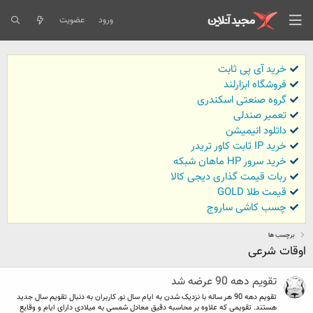
ورود
عضویت
خرید آی پی ثابت
فروشگاه ابزارلند
گروه صنعتی اسکندری
تعمیر صندلی
داتلود انیمیشن
خرید IP ثابت کاور تریدر
خرید سرور HP ماهان شبکه
ربات قیمت گذاری دیجی کالا
قیمت طلا GOLD
چسب کاشی ساروج
برچسب ها
اوقات شرعی
تقویم دهه 90 عرضه شد
تقویم دهه 90 هر ساله با نزدیک شدن به ایام سال نو, کاربران به دنبال تقویم سال جدید
هستند. تقویمی که علاوه بر محاسبه دقیق معادل شمسی به میلادی دارای ایام و وقایع