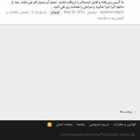
به آدرس زیر رفته و فایل اینستالر را دریافت نماید. حجم آن بسیار کم می باشد. بعد از
دانلود آنرا اجرا نمایید و مراحل را همانند زیر طی کنید ...
aghahamidgol2
موضوع
May 29, 2010
پاسخ ها: 2
انجمن:
مقالات و
اوبونتو
آموزش‌ها و ترفندها
برچسب ها
قوانین و مقرّرات
حریم خصوصی
راهنما
صفحه اصلی
R
S
S
®
Community platform by XenForo
© 2010-2021 XenForo Ltd.