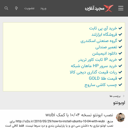
ورود
عضویت
خرید آی پی ثابت
فروشگاه ابزارلند
گروه صنعتی اسکندری
تعمیر صندلی
داتلود انیمیشن
خرید IP ثابت کاور تریدر
خرید سرور HP ماهان شبکه
ربات قیمت گذاری دیجی کالا
قیمت طلا GOLD
چسب کاشی ساروج
برچسب ها
اوبونتو
نصب ابونتو نسخه ۱۰/۰۴ با کمک wubi
منبع : http://u2u.ir/2010/05/29/how-to-install-ubuntu-10-04-with-wubi برای
نصب اونتو نیازی به داشتن سی دی و یا پارتیشن بندی و درد سرها نیست. فقط کافی است