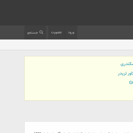
ورود
عضویت
جستجو
کندری