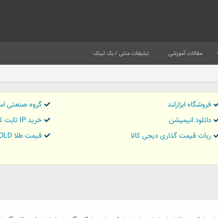
مقالات آموزشی
تبلیغات متنی / بک لینک
فروشگاه ابزارلند
گروه صنعتی اس
داتلود انیمیشن
خرید IP ثابت کاور تریدر
ربات قیمت گذاری دیجی کالا
قیمت طلا GOLD