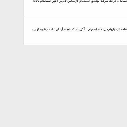
آگهي استخدام 1390 (دي ماه 1390 ) منبع : kar22.ir استخدام حسابدار در شركت نرم افزاری استخدام حسابدار در شركت تولیدی بازرگانی آگهی استخدام با حقوق مكفی آگهی استخدام در یك شركت تولیدی استخدام كارشناس فروش آگهی استخدام 1390
خدام درمانگاه دامپزشكی آریان طب -استان اصفهان • استخدام بازاریاب بیمه در اصفهان • آگهی استخدام در آبادان • اعلام نتایج نهایی