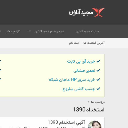
سایت مجیدآنلاین
انجمن‌های مجیدآنلاین
تازه چه خبر
آخرین فعالیت ها
ثبت نام
خرید آی پی ثابت
تعمیر صندلی
خرید سرور HP ماهان شبکه
چسب کاشی ساروج
برچسب ها
استخدام1390
آگهي استخدام 1390