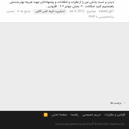
دیدن و تست زدنش من را از نظرات و انتقادات و پشنهاداتان جهت هرچه بهتر شدنش
راهنماییم کنید امکانات : 1- بخش جوایز 1-1 : افزودن...
saeed_g21
موضوع
Jul 9, 2012
پاسخ ها: 4
انجمن:
اسکریپت
قرعه
کشی
آنلاین
برنامه‌نویسی با PHP
برچسب ها
قوانین و مقرّرات
حریم خصوصی
راهنما
صفحه اصلی
R
S
S
®
Community platform by XenForo
© 2010-2021 XenForo Ltd.