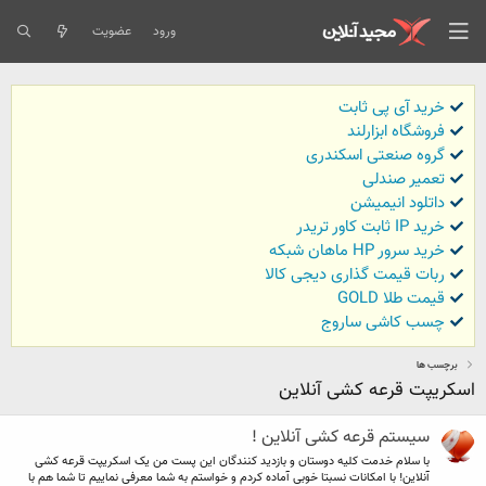
ورود
عضویت
خرید آی پی ثابت
فروشگاه ابزارلند
گروه صنعتی اسکندری
تعمیر صندلی
داتلود انیمیشن
خرید IP ثابت کاور تریدر
خرید سرور HP ماهان شبکه
ربات قیمت گذاری دیجی کالا
قیمت طلا GOLD
چسب کاشی ساروج
برچسب ها
اسکریپت قرعه کشی آنلاین
سیستم قرعه کشی آنلاین !
با سلام خدمت کلیه دوستان و بازدید کنندگان این پست من یک اسکریپت قرعه کشی
آنلاین! با امکانات نسبتا خوبی آماده کردم و خواستم به شما معرفی نماییم تا شما هم با