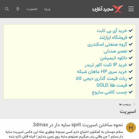
ورود
عضویت
خرید آی پی ثابت
فروشگاه ابزارلند
گروه صنعتی اسکندری
تعمیر صندلی
داتلود انیمیشن
خرید IP ثابت کاور تریدر
خرید سرور HP ماهان شبکه
ربات قیمت گذاری دیجی کالا
قیمت طلا GOLD
چسب کاشی ساروج
برچسب ها
اسپریت
نحوه ساختن اسپریت sprit سایه دار در 3dmax
H
سلام دوستان به کمکتون احتیاج دارم کسی میدونه چطوری مثه این عکس اسپریت سایه
دار بسازم ؟ من وقتی رندر میگیرم نمیتونم سایه روی زمین بندازم ! البته قابل ذکره بنده