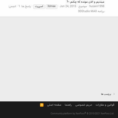
مبتدیم و الان مونده که چکنم :-?
husain1998
موضوع
Jun 24, 2015
پاسخ ها: 1
انجمن:
3dmax
اسپریت
برنامه 3DStudio MAX
برچسب ها
قوانین و مقرّرات
حریم خصوصی
راهنما
صفحه اصلی
R
S
S
®
Community platform by XenForo
© 2010-2021 XenForo Ltd.