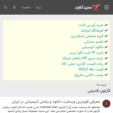
ورود
عضویت
خرید آی پی ثابت
فروشگاه ابزارلند
گروه صنعتی اسکندری
تعمیر صندلی
داتلود انیمیشن
خرید IP ثابت کاور تریدر
خرید سرور HP ماهان شبکه
ربات قیمت گذاری دیجی کالا
قیمت طلا GOLD
چسب کاشی ساروج
برچسب ها
کارتون قدیمی
معرفی قویترین وبسایت دانلود و پخش انیمیشن در ایران
I
همانطور که میدانید سایت آی آر کارتون ircartoon.com مدتی هست که کار دانلود و پخش
کارتون ها را به صورت تخصصی انجام می دهد. این سایت مجموعه بسیار زیادی (حدود