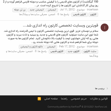
150 گیگابایت) از کارتون های قدیمی را با کیفیتی مناسب و دوبله فارسی فراهم آورده و از 2
روز پیش کار گذاشتن این کارتون ها را شروع کرده است. در...
ircartoon
موضوع
Jul 11, 2012
انیمیشن
انیمیشن جدید
بن تن دوبله
پاسخ ها: 0
انجمن:
معرفی سایت‌ها و وبلاگ‌ها
کارتون
کارتون
قدیمی
قویترین وبسایت تخصصی کارتون راه اندازی شد...
I
سلام بر دوستان عزیز. قوی ترین وبسایت تخصصی کارتون با تیمی قدرتمند راه اندازی شد.
شما توی این سایت میتونید کارتون های قدیمی و جدید رو ببینید و لذت ببرید و کارتون
هایی رو که ازش خوشتون اومد با کیفیت بالا دانلودش کنید. تمام کارتون ها به صورت
دوبله برای شما فراهم شده و کارتون هایی که دوبله نشدند رو...
ircartoon
موضوع
Feb 17, 2012
انیمیشن
دانلودکارتون و انیمیشن
پاسخ ها: 0
انجمن:
معرفی سایت‌ها و
سایت
کارتون
کارتون
جدید
کارتون
قدیمی
وبلاگ‌ها
برچسب ها
قوانین و مقرّرات
حریم خصوصی
راهنما
صفحه اصلی
R
S
S
®
Community platform by XenForo
© 2010-2021 XenForo Ltd.