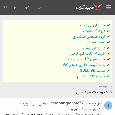
ورود
عضویت
خرید آی پی ثابت
فروشگاه ابزارلند
گروه صنعتی اسکندری
تعمیر صندلی
داتلود انیمیشن
خرید IP ثابت کاور تریدر
خرید سرور HP ماهان شبکه
ربات قیمت گذاری دیجی کالا
قیمت طلا GOLD
چسب کاشی ساروج
برچسب ها
کارت ویزیت مهندسی
طراح جدید tarahangraphic77، طراحی کارت ویزیت،ست
I
اداری، منو، فاکتور و...
طراحی حرفه ای کاتالوگ، بسته بندی، لیبل، انواع کاور ( کاور محصولات فروشگاهی، کاور