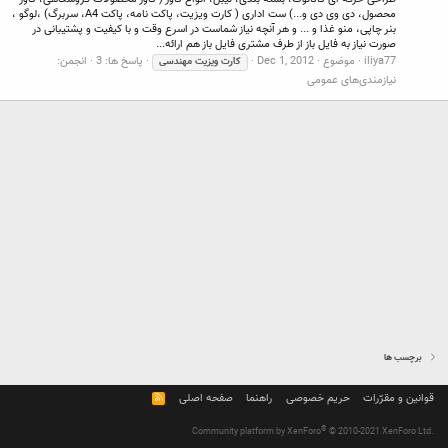
محصول، دی وی دی و...) ست اداری ( کارت ویزیت، پاکت نامه، پاکت A4، سربرگ) ،لوگو ،
بنر چاپی، منو غذا و ... و هر آنچه نیاز شماست در اسرع وقت و با کیفیت و پشتیبانی در
صورت نیاز به فایل باز از طرف مشتری فایل باز هم ارائه...
iliya77
موضوع
Dec 1, 2012
پاسخ ها: 3
انجمن:
کارت
ویزیت
مهندسی
نیازمندی‌های عمومی
برچسب ها
قوانین و مقرّرات
حریم خصوصی
راهنما
صفحه اصلی
R
S
S
®
Community platform by XenForo
© 2010-2021 XenForo Ltd.