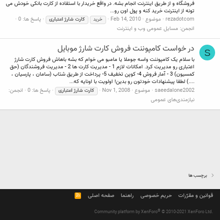
فروشگاه و از طریق اینترنت انجام بشه. در واقع خریدار با استفاده از کارت بانکی خودش می
تونه از اینترنت خرید کنه و پول اون رو...
rezadotcom
موضوع
Feb 14, 2010
پاسخ ها: 0
خرید
کارت
شارژ
اعتباری
انجمن:
مسایل عمومی وب و اینترنت
در خواست کامپوننت فروش کارت شارژ موبایل
S
با سلام یک کامپوننت واسه جوملا یا مامبو می خوام که بشه باهاش فروش کارت شارژ
اعتباری رو مدیریت کرد. امکانات لازم 1 - مدیریت کارت ها 2 - مدیریت فروشندگان (حق
کمسیون) 3 - آمار فروش 4- کوپن تخفیف 5- پرداخت از طریق شتاب (سامان ، پارسیان ،
....) لطفا پیشنهادات خودتون رو بدین! اولویت با اونایه که...
saeedalone2002
موضوع
Nov 1, 2008
پاسخ ها: 0
انجمن:
کارت
شارژ
اعتباری
نیازمندی‌های عمومی
برچسب ها
قوانین و مقرّرات
حریم خصوصی
راهنما
صفحه اصلی
R
S
S
®
Community platform by XenForo
© 2010-2021 XenForo Ltd.