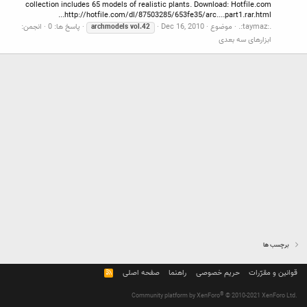
collection includes 65 models of realistic plants. Download: Hotfile.com
http://hotfile.com/dl/87503285/653fe35/arc....part1.rar.html...
.:taymaz:.
موضوع
Dec 16, 2010
پاسخ ها: 0
انجمن:
archmodels
vol.42
ابزارهای سه بعدی
برچسب ها
قوانین و مقرّرات
حریم خصوصی
راهنما
صفحه اصلی
R
S
S
®
Community platform by XenForo
© 2010-2021 XenForo Ltd.