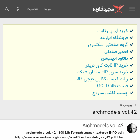
ورود
عضویت
خرید آی پی ثابت
فروشگاه ابزارلند
گروه صنعتی اسکندری
تعمیر صندلی
داتلود انیمیشن
خرید IP ثابت کاور تریدر
خرید سرور HP ماهان شبکه
ربات قیمت گذاری دیجی کالا
قیمت طلا GOLD
چسب کاشی ساروج
برچسب ها
archmodels vol.42
Archmodels vol.42
Archmodels vol. 42 | 190 Mb Format: .max + textures INFO pdf:
http://www.evermotion.org/comm/am42/archmodels_vol_42.pdf This