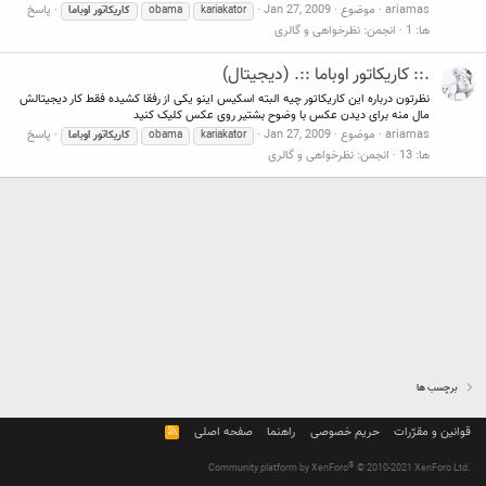
ariamas
موضوع
Jan 27, 2009
پاسخ
kariakator
obama
کاریکاتور
اوباما
ها: 1
انجمن:
نظرخواهی و گالری
.:: کاریکاتور اوباما ::. (دیجیتال)
نظرتون درباره این کاریکاتور چیه البته اسکیس اینو یکی از رفقا کشیده فقط کار دیجیتالش
مال منه برای دیدن عکس با وضوح بشتیر روی عکس کلیک کنید
ariamas
موضوع
Jan 27, 2009
پاسخ
kariakator
obama
کاریکاتور
اوباما
ها: 13
انجمن:
نظرخواهی و گالری
برچسب ها
قوانین و مقرّرات
حریم خصوصی
راهنما
صفحه اصلی
R
S
S
®
Community platform by XenForo
© 2010-2021 XenForo Ltd.