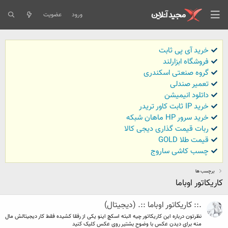
ورود
عضویت
خرید آی پی ثابت
فروشگاه ابزارلند
گروه صنعتی اسکندری
تعمیر صندلی
داتلود انیمیشن
خرید IP ثابت کاور تریدر
خرید سرور HP ماهان شبکه
ربات قیمت گذاری دیجی کالا
قیمت طلا GOLD
چسب کاشی ساروج
برچسب ها
کاریکاتور اوباما
.:: کاریکاتور اوباما ::. (دیجیتال)
نظرتون درباره این کاریکاتور چیه البته اسکچ اینو یکی از رفقا کشیده فقط کار دیجیتالش مال
منه برای دیدن عکس با وضوح بشتیر روی عکس کلیک کنید