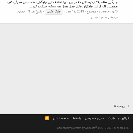
چاپگری مناسبه؟ از دوستانی که در این مورد اطلاع دارن چاپگرای مناسب رو معرفی کنن
همچنین اگه از این چاپگرای قابل حمل همل هم میشه استفاده کرد...
streetking70
موضوع
Jan 19, 2013
پاسخ ها: 3
انجمن:
چاپگر
عکس
نیازمندی‌های عمومی
برچسب ها
قوانین و مقرّرات
حریم خصوصی
راهنما
صفحه اصلی
R
S
S
®
Community platform by XenForo
© 2010-2021 XenForo Ltd.