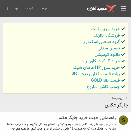
ورود
عضویت
خرید آی پی ثابت
فروشگاه ابزارلند
گروه صنعتی اسکندری
تعمیر صندلی
داتلود انیمیشن
خرید IP ثابت کاور تریدر
خرید سرور HP ماهان شبکه
ربات قیمت گذاری دیجی کالا
قیمت طلا GOLD
چسب کاشی ساروج
برچسب ها
چاپگر عکس
راهنمایی جهت خرید چاپگر عکس
S
سلام من میخوام یه عکاسی راه بندازم و توش عکسای پرسنلی بگیرم. واسه چاپ عکسا
نیاز به یه چاپگر دارم که به صورت 12 تایی یا بیشتر اون رو چاپ کنم اما نمیدونم چه