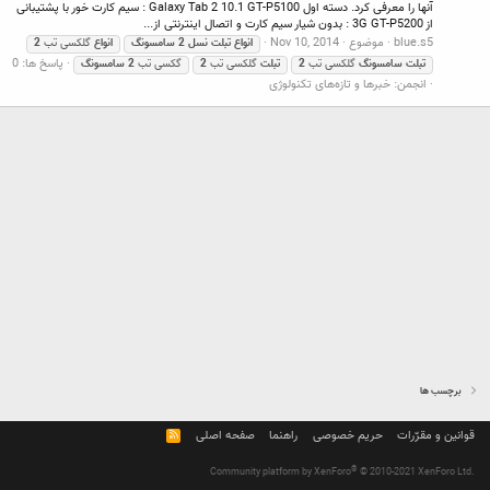
آنها را معرفی کرد. دسته اول Galaxy Tab 2 10.1 GT-P5100 : سیم کارت خور با پشتیبانی
از 3G GT-P5200 : بدون شیار سیم کارت و اتصال اینترنتی از...
blue.s5
موضوع
Nov 10, 2014
انواع
تبلت
نسل
2
سامسونگ
انواع
گلکسی تب
2
پاسخ ها: 0
تبلت
سامسونگ
گلکسی تب
2
تبلت
گلکسی تب
2
گکسی تب
2
سامسونگ
انجمن:
خبرها و تازه‌های تکنولوژی
برچسب ها
قوانین و مقرّرات
حریم خصوصی
راهنما
صفحه اصلی
R
S
S
®
Community platform by XenForo
© 2010-2021 XenForo Ltd.