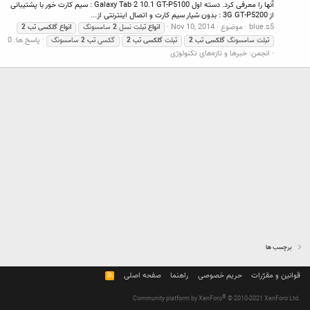
آنها را معرفی کرد. دسته اول Galaxy Tab 2 10.1 GT-P5100 : سیم کارت خور با پشتیبانی
از 3G GT-P5200 : بدون شیار سیم کارت و اتصال اینترنتی از...
blue.s5
موضوع
Nov 10, 2014
انواع
تب
لت نسل
2
سامسونگ
انواع
گلکسی
تب
2
پاسخ ها: 0
تب
لت سامسونگ
گلکسی
تب
2
تب
لت
گلکسی
تب
2
گکسی
تب
2
سامسونگ
انجمن:
خبرها و تازه‌های تکنولوژی
برچسب ها
قوانین و مقرّرات
حریم خصوصی
راهنما
صفحه اصلی
R
S
S
®
Community platform by XenForo
© 2010-2021 XenForo Ltd.