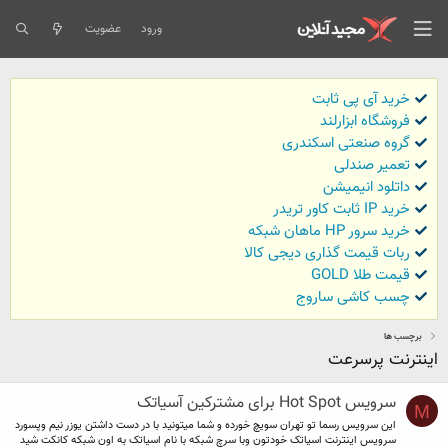
ورود
عضویت
خرید آی پی ثابت
فروشگاه ابزارلند
گروه صنعتی اسکندری
تعمیر صندلی
داتلود انیمیشن
خرید IP ثابت کاور تریدر
خرید سرور HP ماهان شبکه
ربات قیمت گذاری دیجی کالا
قیمت طلا GOLD
چسب کاشی ساروج
برچسب ها
اینترنت پرسرعت
سرویس Hot Spot برای مشترکین آسیاتک
M
این سرویس رسما تو تهران سویچ خورده و شما میتونید با در دست داشتن یوزر نیم وپسورد
سرویس اینترنت اسیاتک خودتون وبا سرچ شبکه با نام اسیاتک به اون شبکه کانکت شید