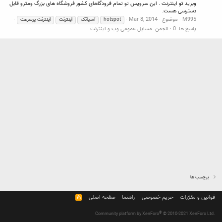
وبرید تو اینترنت . این سرویس تو تمام فرودگاهای کشور فروشگاه های بزرگ ومترو قابل
دسترسی هست.
M995
موضوع
Mar 8, 2014
hotspot
آسیاتک
اینترنت
اینترنت
پرسرعت
پاسخ ها: 0
انجمن:
مسایل عمومی وب و اینترنت
برچسب ها
قوانین و مقرّرات
حریم خصوصی
راهنما
صفحه اصلی
R
S
S
®
Community platform by XenForo
© 2010-2021 XenForo Ltd.