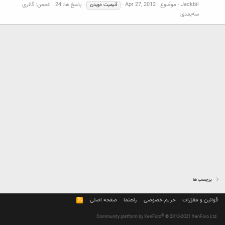
Jackbil
موضوع
Apr 27, 2012
پاسخ ها: 24
انجمن:
گالری
انیمیت
دویدن
سه‌بعدی
برچسب ها
قوانین و مقرّرات
حریم خصوصی
راهنما
صفحه اصلی
R
S
S
®
Community platform by XenForo
© 2010-2021 XenForo Ltd.