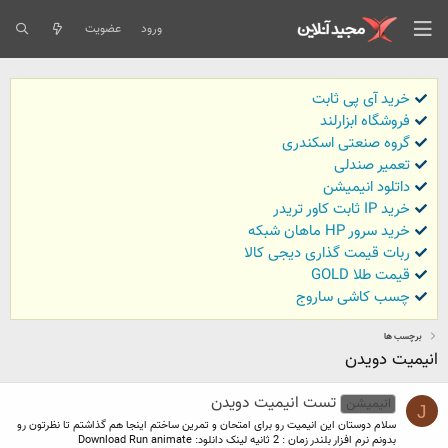
ورود
عضویت
خرید آی پی ثابت
فروشگاه ابزارلند
گروه صنعتی اسکندری
تعمیر صندلی
داتلود انیمیشن
خرید IP ثابت کاور تریدر
خرید سرور HP ماهان شبکه
ربات قیمت گذاری دیجی کالا
قیمت طلا GOLD
چسب کاشی ساروج
برچسب ها
انیمیت دویدن
تست انیمیت دویدن
انیمیشن
J
سلام دوستان این انیمیت رو برای امتحان و تمرین ساختم اینجا هم گذاشتم تا نظرتون رو
بدونم نرم افزار بلندر زمان : 2 ثانیه لینک دانلود: Download Run animate