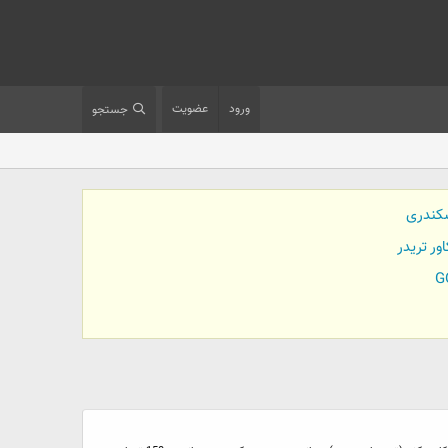
ورود
عضویت
جستجو
کندری