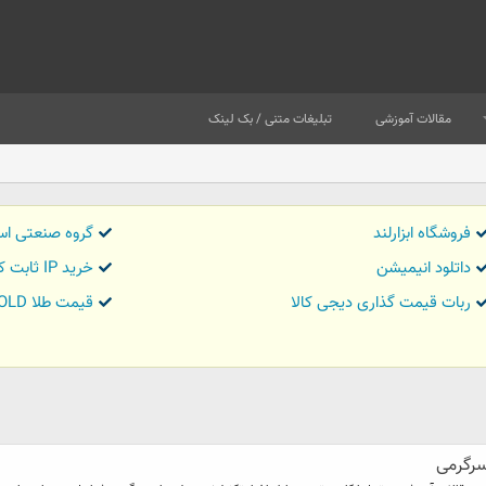
مقالات آموزشی
تبلیغات متنی / بک لینک
فروشگاه ابزارلند
گروه صنعتی اس
داتلود انیمیشن
خرید IP ثابت کاور تریدر
ربات قیمت گذاری دیجی کالا
قیمت طلا GOLD
سرگرمی