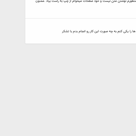
 منظورم نوشتن متن نیست و خود صفحات میخوام از چپ به راست بیاد .ممنون