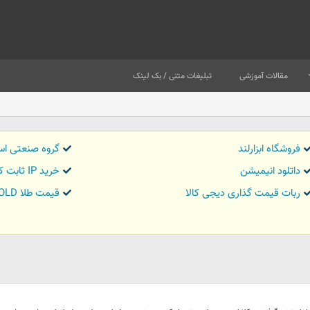
مقالات آموزشی
تبلیغات متنی / بک لینک
فروشگاه ابزارلند
گروه صنعتی اس
داتلود انیمیشن
خرید IP ثابت کاور تریدر
ربات قیمت گذاری دیجی کالا
قیمت طلا GOLD