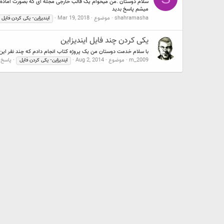
سلام دوستان .من میخوام یک قالب خارجی مجله ای که بصورت آماده ا
میشم پاسخ بدید
shahramasha
موضوع
Mar 19, 2018
ایندیزاین-
یکی
کردن
فایل
یکی کردن چند فایل ایندیزاین
با سلام خدمت دوستان من یک پروژه کتاب انجام دادم که چند نفر این کار را در ایندیزاین 6 انجام دادن و هر فصل کتاب در یک فایل ایندیزاین جدا است می خواستم تمام فایل ها را یک
m_2009
موضوع
Aug 2, 2014
پاسخ ه
ایندیزاین-
یکی
کردن
فایل