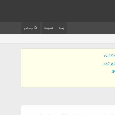
ورود
عضویت
جستجو
کندری