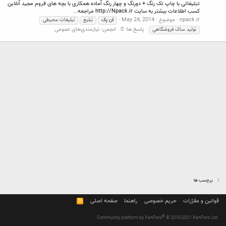
تبلیغاتی با چاپ تک رنگ + دورنگ و چهار رنگ آماده همکاری با بچه های فروم مجید آنلاین
کسب اطلاعات بیشتر به سایت http://Npack.ir مراجعه...
npack.ir
موضوع
May 24, 2014
ان
پک
تبلیغ
تبلیغات محیطی
پاسخ ها: 0
انجمن:
نیازمندی‌های عمومی
تولید ساک فروشگاهی
برچسب ها
قوانین و مقرّرات
حریم خصوصی
راهنما
صفحه اصلی
R
S
S
®
Community platform by XenForo
© 2010-2021 XenForo Ltd.