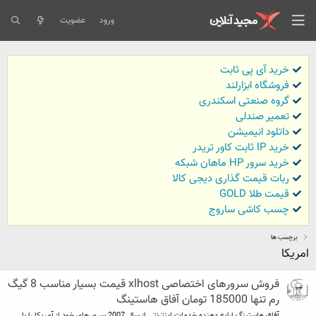
ورود
عضویت
خرید آی پی ثابت
فروشگاه ابزارلند
گروه صنعتی اسکندری
تعمیر صندلی
داتلود انیمیشن
خرید IP ثابت کاور تریدر
خرید سرور HP ماهان شبکه
ربات قیمت گذاری دیجی کالا
قیمت طلا GOLD
چسب کاشی ساروج
برچسب ها
امریکا
فروش سرورهای اختصاصی xlhost قیمت بسیار مناسب 8 گیگ
رم تنها 185000 تومان آفاق هاستینگ
آفاق هاستینگ ارایه دهنده خدمات اینترنتی از سال 2007 سرور های خود از آمریکا را با