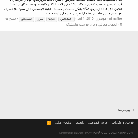
قیمت بسیار مناسب تقدیم میکند: پشتیبانی 24 ساعته از کلیه سرور ها امکان پرداخت
آنلاین هزینه ها از طریق درگاه بانکی سامان و پارسیان ارایه لایسنس های مورد نیاز کاربران
جهت سرویس های مربوطه ارایه پنل نمایندگی ثبت دامنه...
nimafire
موضوع
Jul 1, 2013
پاسخ ها:
اختصاصی
امریکا
سرور
پشتیبانی
0
انجمن:
معرفي و يا درخواست هاستينگ
برچسب ها
قوانین و مقرّرات
حریم خصوصی
راهنما
صفحه اصلی
R
S
S
®
Community platform by XenForo
© 2010-2021 XenForo Ltd.