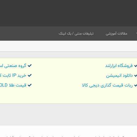
مقالات آموزشی
تبلیغات متنی / بک لینک
فروشگاه ابزارلند
گروه صنعتی اس
داتلود انیمیشن
خرید IP ثابت کاور تریدر
ربات قیمت گذاری دیجی کالا
قیمت طلا GOLD