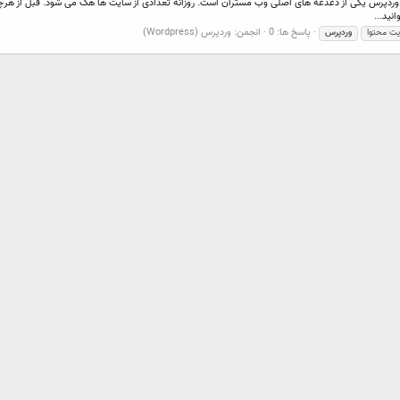
ردپرس یکی از دغدغه های اصلی وب مستران است. روزانه تعدادی از سایت ها هک می شود. قبل از هرچیزی
نید...
پاسخ ها: 0
انجمن:
وردپرس (Wordpress)
ت محتوا
وردپرس