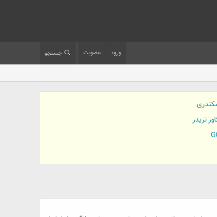
ورود
عضویت
جستجو
کندری