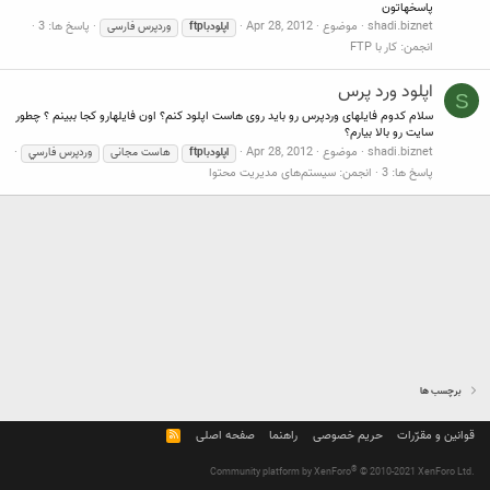
پاسخهاتون
shadi.biznet
موضوع
Apr 28, 2012
پاسخ ها: 3
اپلودباftp
وردپرس فارسی
انجمن:
كار با FTP
اپلود ورد پرس
S
سلام کدوم فایلهای وردپرس رو باید روی هاست اپلود کنم؟ اون فایلهارو کجا ببینم ؟ چطور
سایت رو بالا بیارم؟
shadi.biznet
موضوع
Apr 28, 2012
اپلودباftp
هاست مجانی
وردپرس فارسي
پاسخ ها: 3
انجمن:
سیستم‌های مدیریت محتوا
برچسب ها
قوانین و مقرّرات
حریم خصوصی
راهنما
صفحه اصلی
R
S
S
®
Community platform by XenForo
© 2010-2021 XenForo Ltd.