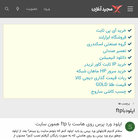
ورود
عضویت
خرید آی پی ثابت
فروشگاه ابزارلند
گروه صنعتی اسکندری
تعمیر صندلی
داتلود انیمیشن
خرید IP ثابت کاور تریدر
خرید سرور HP ماهان شبکه
ربات قیمت گذاری دیجی کالا
قیمت طلا GOLD
چسب کاشی ساروج
برچسب ها
اپلودباftp
اپلود ورد پرس روی هاست با ftp همون سایت
S
سلام کدوم فایلهای ورد پرس رو باید اپلود کنم که بتونم سایت رو ببینم؟ بعد از اپلود
،چطور برم ورد پرس رو روی هاستی که به صورت رایگان گرفتم نصب کنم؟ ممنون از