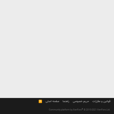
قوانین و مقرّرات
حریم خصوصی
راهنما
صفحه اصلی
R
S
S
®
Community platform by XenForo
© 2010-2021 XenForo Ltd.