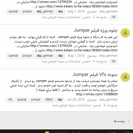
اميدوارم خوشتون بياد . نمايش در : http://vimeo.com/13799239 نمايش در :
http://www.kalam.tv/fa/video/38369/index.html دانلود از ...
akp_german
موضوع
Aug 1, 2010
special
jumper
akp
_german
akp
پاسخ ها: 2
انجمن:
تماشاخانه و نمونه کارهای شما
vfx
جلوه ويژه فيلم Jumper
A
اين هم يه كار ديگه از جلوه ويژه فيلم Jumper . البته از كار قبلي بهتره . به نظر خودم
ارزش ديدن داره . البته با گوشي موبايل درست كردم و كيفيتش خيلي خوب نيست .
اميدوارم خوشتون بياد . نمايش در : http://vimeo.com/13799239 نمايش در :
http://www.kalam.tv/fa/video/38369/index.html دانلود از ...
akp_german
موضوع
Aug 1, 2010
special
jumper
akp
_german
akp
پاسخ ها: 4
انجمن:
تماشاخانه و نمونه کارهای شما
vfx
نمونه Vfx فيلم Jumper
A
سلام به همه دوستان ديشب بعد از مدتها نشستم فيلم Jumper رو ديدم . از تكنيك
حركاتش خوشم اومد و قصد كردم ،‌ يه كار شبيه اون انجام بدم . البته اين ايده خيلي
سريع و بدون برنامه به ذهنم رسيد و ساختم . ( فقط براي نمونه )
http://vimeo.com/13588609
akp_german
موضوع
Jul 25, 2010
vfx
special
jumper
effect
akp
پاسخ ها: 6
انجمن:
تماشاخانه و نمونه کارهای شما
برچسب ها