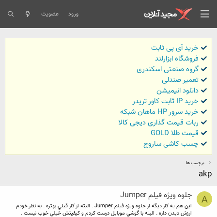
ورود
عضویت
خرید آی پی ثابت
فروشگاه ابزارلند
گروه صنعتی اسکندری
تعمیر صندلی
داتلود انیمیشن
خرید IP ثابت کاور تریدر
خرید سرور HP ماهان شبکه
ربات قیمت گذاری دیجی کالا
قیمت طلا GOLD
چسب کاشی ساروج
برچسب ها
akp
جلوه ويژه فيلم Jumper
A
اين هم يه كار ديگه از جلوه ويژه فيلم Jumper . البته از كار قبلي بهتره . به نظر خودم
ارزش ديدن داره . البته با گوشي موبايل درست كردم و كيفيتش خيلي خوب نيست .