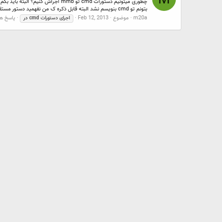
بتونم تو cmd بنویسم نشد البته قابل ذکره ک من نفهمید دستور مستقیمش چیه مثلا...
m20a
موضوع
Feb 12, 2013
پاسخ ها:
اجرای
دستورات
cmd
در