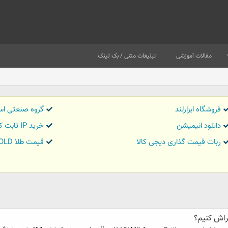
مقالات آموزشی
تبلیغات متنی / بک لینک
فروشگاه ابزارلند
گروه صنعتی اس
داتلود انیمیشن
خرید IP ثابت کاور تریدر
ربات قیمت گذاری دیجی کالا
قیمت طلا GOLD