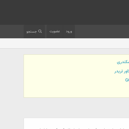
ورود
عضویت
جستجو
کندری