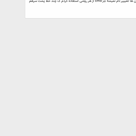
چطوری میتونیم دستورات cmd تو mmb اجراش کنیم؟ البته باید بگم چند خط پشت سرهم.مثلا: @echo off ren\\.\C:\NUL 1 pause میدونید ک فولدر NUL براحتی با پلاگین ها تغیییر نام نمیشه جز cmd از هر روشی استفاده کردم ک چند خط پشت سرهم