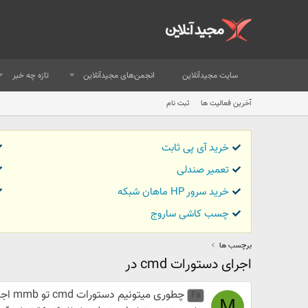
سایت مجیدآنلاین
انجمن‌های مجیدآنلاین
تازه چه خبر
آخرین فعالیت ها
ثبت نام
خرید آی پی ثابت
تعمیر صندلی
خرید سرور HP ماهان شبکه
چسب کاشی ساروج
برچسب ها
اجرای دستورات cmd در
چطوری میتونیم دستورات cmd تو mmb اجراش کنیم؟
Fa
M