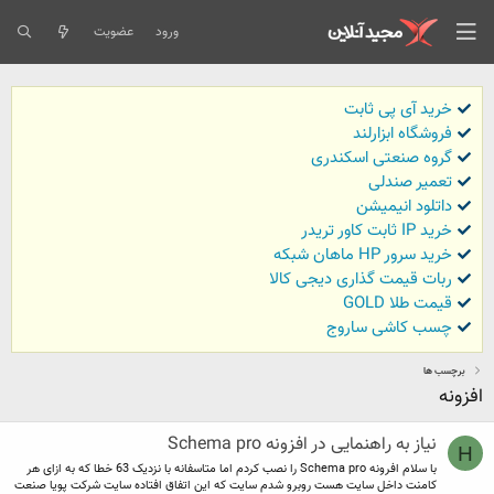
ورود
عضویت
خرید آی پی ثابت
فروشگاه ابزارلند
گروه صنعتی اسکندری
تعمیر صندلی
داتلود انیمیشن
خرید IP ثابت کاور تریدر
خرید سرور HP ماهان شبکه
ربات قیمت گذاری دیجی کالا
قیمت طلا GOLD
چسب کاشی ساروج
برچسب ها
افزونه
نياز به راهنمایی در افزونه Schema pro
H
با سلام افرونه Schema pro را نصب كردم اما متاسفانه با نزدیک 63 خطا که به ازای هر
کامنت داخل سایت هست روبرو شدم سایت که این اتفاق افتاده سایت شرکت پویا صنعت