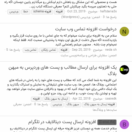
هست و محصولی که این مشکل رو باهاش دارم لینکش رو میگذارم پایین دوستان اگه راه
حلی به ذهنتون میرسه بگید چیکارش کنم؟ معرفی دستگاه کباب زن...
haftdaria3x
موضوع
Oct 23, 2019
افزونه
افزونه
schema
خطا
وردپرس
پاسخ ها: 3
انجمن:
وردپرس (Wordpress)
درخواست افزونه تماس وب سایت
N
سلام من یه افزونه برای سایت میخوام که به جای تماس با ما روی سایت قرار بگیره و
بازدیدکننده اگه سوال داشت از طریق اون بتونه با پشتیبانی صحبت کنه. فقط اینکه
نمیخوام چت باشه . ممنون میشم راهنمایی کنید
neda sh
موضوع
Sep 25, 2019
پاسخ ها: 5
افزونه
تماس رایگان
تماس وب
انجمن:
سفارش طراحی و برنامه‌نویسی سایت
یک افزونه برای ارسال مطالب و پست های وردپرس به میهن
بلاگ
این افزونه به شما کمک می کند که مطالب و پست های خود را به راحتی در شبکه های
اجتماعی، وبلاگ ها، انجمن ها، وب سایت های تبلیغاتی به نمایش و استراک بگذارید و
بک لینک دائمی برای خود ایجاد کنید که در بهبود و بالارفتن سئوی سایت موثر خواهد بود.
تهیه و نوشتن یک پست خوب، و ادامه این روند جزو اولین و...
saaiedk
موضوع
Apr 22, 2018
ارسال به میهن بلاگ
افزونه
پاسخ ها: 0
انجمن:
معرفی
افزونه
ارسال به میهن بلاگ
میهن بلاگ
وردپرس
سایت‌ها و وبلاگ‌ها
افزونه ارسال پست دیتالایف در تلگرام
[DataLife]
B
سلام خدمت همه ی دوستان عزیز افزونه حرفه ای ارسال پست تلگرام در دیتالایف رو