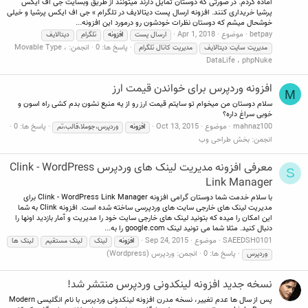
آماده کردم. در صورتی که دوستان تمایل دارند میتونند از طریق وبسایت جی اف ایکس
پرشیا خریداری کنند. افزونه ارسال پست دیتالایف در تلگرام » جی اف ایکس پرشیا و خیلی
خوشحال میشم که دوستان نظرات خودشون رو درمورد این افزونه...
betpay
موضوع
Apr 1, 2018
ارسال پست
افزونه
تلگرام
دیتالایف
پاسخ ها: 0
انجمن:
Movable Type ،
مدیریت سایت دیتالایف
مدیریت کانال تلگرام
DataLife ، phpNuke
افزونه وردپرس برای خواندن قیمت ارز
M
سلام دوستان من میخوام تو سایتم قیمت ارز رو از یه منبع نشون بدم کشی راه اسون و
خوبی سراغ داره؟
mahnaz100
موضوع
Oct 13, 2015
پاسخ ها: 0
افزونه
وردپرس،جوملا،قالب،تم
انجمن:
بخش طراحی وب
معرفی افزونه مدیریت لینک های وردپرس Clink - WordPress
S
Link Manager
با سلام خدمت شما دوستان گرامی افزونه Clink - WordPress Link Manager برای
مدیریت لینک های خارجی سایت های وردپرسی ساخته شده است. افزونه Clink به شما
این امکان را میده که بتونید لینک های خارجی سایت خود را مدیریت و آمار بازدید اونها را
دنبال کنید. مثلا شما می تونید لینک google.com را به...
SAEEDSH0101
موضوع
Sep 24, 2015
افزونه
لینک
لینک مستقیم
لینک ها
پاسخ ها: 0
انجمن:
وردپرس (Wordpress)
وردپرس
نسخه جدید افزونه لینکدونی وردپرس منتشر شد!
پس از سال ها عدم تغییر، نسخه مدرن افزونه لینکدونی وردپرس با نام انگلیسی Modern