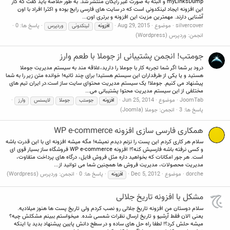
myLinksDump و البته به صورت غیر رایگان منتشر شد. به طور خلاصه باید گفت که کار
این افزونه ایجاد لینکدونی است که در سایت های فارسی رایج بوده و اکثرا افراد با اون
آشنایی دارند. مهمترین مزیت این افزونه و برتری اون...
silvercover
موضوع
Aug 29, 2015
پاسخ ها: 0
افزونه
لینکدونی
وردپرس
انجمن:
وردپرس (Wordpress)
جومتب! انجمن پشتیبانی از جوملا با طعم وارز
درود بر شما اگر شما تجربه کار با جوملا را دارید،علاقه مند به سیستم مدیریت جوملا
هستید و یا یکی از طرفداران این سیستم هستید! برای چند ثانیه! خوانده متن زیر را به شما
پیشنهاد می کنیم. جوملا! یک سیستم مدیریت محتوای سایت ساز است.در ایران تیم های
مختلفی از این سیستم مدیریت محتوا پشتیبانی می...
JoomTab
موضوع
Jun 25, 2014
افزونه
جومتب
جوملا
لایسنس
وارز
پاسخ ها: 3
انجمن:
جوملا (Joomla)
همکاری فارسی سازی افزونه WP e-commerce
سلام هر کاری کردم این پست را نزنم دیدم نمیشه! مگه میشه افزونه ای با این قدرت باشه
و کسی نرفته باشه فارسیش کنه؟! افزونه WP e-commerce فروشگاه ساز بسیار قوی ای
است. هر جور امکانات که بخواهید داره مثل فروش فایل، درگاه های پرداخت متفاوت،
مدیریت محصولات، مدیریت فروش ها همچنین شما می توانید از...
dorche
موضوع
Dec 5, 2012
پاسخ ها: 0
انجمن:
وردپرس (Wordpress)
افزونه
مشکل با افزونه تاریخ جلالی
سلام دوستان من افزونه تاریخ جلالی رو نصب کردم ولی تاریخ پست ها هنوز میلادیه.
یعنی الان فقط آرشیو و تاریخ ارسال نظرات شمسی شده. میخواستم ببینم مشکلش چیه؟
میشه حلش کرد؟! لطفا راه حل های ساده و در سطح دانش پایین پیشنهاد بدید یا اینکه