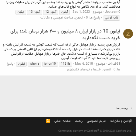
آیفون مناسب می‌تواند ظاهر گوشی را بهبود بخشد و همچنین آن را در برابر خطرات روزمره
محافظت کند. در ادامه، نگاهی به انواع قاب‌های جذاب...
Jobteam0
موضوع
Sep 1, 2023
آیفون
آیفون 12
آیفون 13
ایفون
پاسخ ها: 0
انجمن:
مباحث آموزشي و مقالات
قاب گوشی
آیفون 10 در بازار ایران ۸ میلیون و ۲۰۰ هزار تومان شد؛ برای
Z
خرید دست نگه‌دارید
گزارش‌های رسیده از بازار موبایل حاکی از آن است که قیمت گوشی به شدت افزایش یافته و
کالا در بازار کمیاب شده است. در طول یک ماه گذشته نوسان نرخ ارز تاثیر فاحشی بر کسادی
بازار و بی‌کار شدن بسیاری از کسبه داشت. حال خبرها از بازار موبایل حکایت از افزایش
بی‌رویه‌ی قیمت‌ها دارد تا آنجا که قیمت آيفون...
zkhz981
موضوع
May 6, 2018
پاسخ
118file
iphon10
iphone
ایفون
ها: 0
انجمن:
خبرها و تازه‌های تکنولوژی
برچسب ها
قوانین و مقرّرات
حریم خصوصی
راهنما
صفحه اصلی
R
S
S
®
Community platform by XenForo
© 2010-2021 XenForo Ltd.