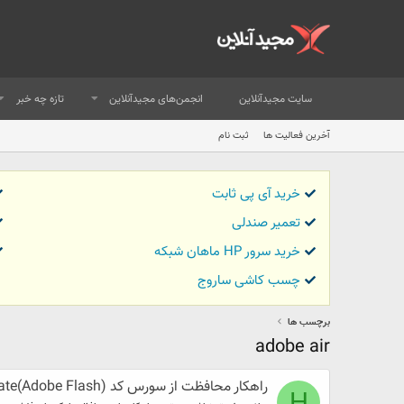
سایت مجیدآنلاین
انجمن‌های مجیدآنلاین
تازه چه خبر
آخرین فعالیت ها
ثبت نام
خرید آی پی ثابت
تعمیر صندلی
خرید سرور HP ماهان شبکه
چسب کاشی ساروج
برچسب ها
adobe air
راهکار محافظت از سورس کد Adobe Animate(Adobe Flash)
H