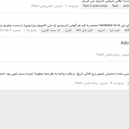
یست؟ وقتی خروجی اندروید می گیریم
پاسخ ها: 1
انجمن:
انجمن‌های Flash
flash & actionscript
flash
andr
که فعلا موفق به استفاده نشدم
پاسخ ها: 1
انجمن:
Script 3
as
ادوب ایر(
اندروید
فایل های ane
فلش(
کد سخت افزاری(
Ado
نجمن:
برنامه فلش Flash
پاسخ ها: 4
انجمن:
برنامه فلش Flash