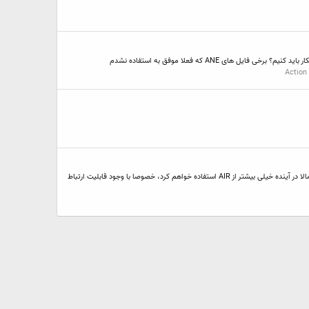
Action 
سلام این اولین برنامه‌ای است که در Air درست کرده‌ام. یک تقویم شمسی ساده با نمایش تصویر برج فلکی تاریخ: دریافت برنامه به نظر شما چطوره؟ تجربه بسیار خوبی بود. احتمالا در آینده خیلی بیشتر از AIR استفاده خواهم کرد، خصوصا با وجود قابلیت ارتباط