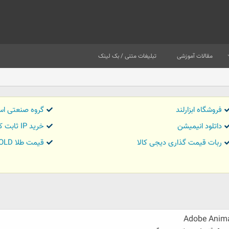
مقالات آموزشی
تبلیغات متنی / بک لینک
فروشگاه ابزارلند
گروه صنعتی اس
داتلود انیمیشن
خرید IP ثابت کاور تریدر
ربات قیمت گذاری دیجی کالا
قیمت طلا GOLD