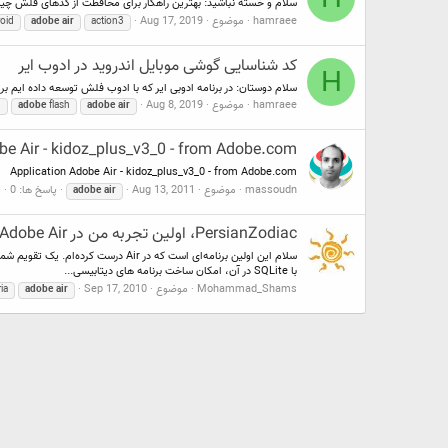
سلام و خسته نباشید: بهترین راهکار برای محافظت از کدهای فلش چ
hamraee
موضوع
Aug 17, 2019
oid
adobe
air
action3
کد شناسایی گوشی موبایل اندروید در ادوب ایر
H
سلام دوستان: در برنامه ادوبی ایر که با ادوب فلش توسعه داده ایم برای این که hardware id منحصر به فرد هر گوشی اندرویدی (و حتی کامپیوتر ویندوزی) را بدست بیاوریم چکار باید کنیم؟ برخی فایل های ANE 
hamraee
موضوع
Aug 8, 2019
3
adobe
flash
adobe
air
be Air - kidoz_plus_v3_0 - from Adobe.com
Application Adobe Air - kidoz_plus_v3_0 - from Adobe.com
massoudn
موضوع
Aug 13, 2011
پاسخ ها: 0
ا
adobe
air
PersianZodiac، اولین تجربه من در Adobe Air
با SQLite در آن، امکان ساخت برنامه های دیتابیسی...
Mohammad_Shams
موضوع
Sep 17, 2010
ria
adobe
air