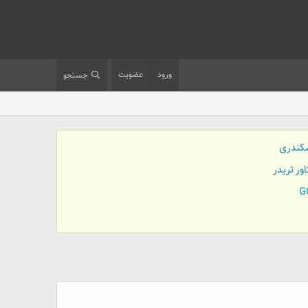
ورود
عضویت
جستجو
کندری