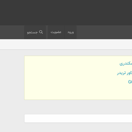
ورود
عضویت
جستجو
کندری