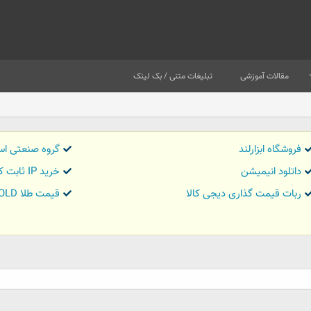
مقالات آموزشی
تبلیغات متنی / بک لینک
فروشگاه ابزارلند
گروه صنعتی اس
داتلود انیمیشن
خرید IP ثابت کاور تریدر
ربات قیمت گذاری دیجی کالا
قیمت طلا GOLD