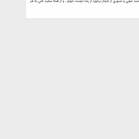
شيد خوبي و صبوري از تايماز برخورد از رضا دوست خوبم ..و از همه سعيد علي به هر