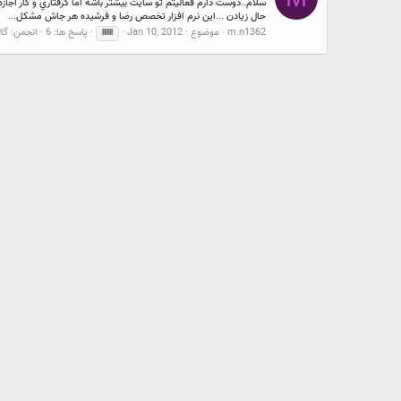
سلام..دوست دارم فعاليتم تو سايت بيشتر باشه اما گرفتاري و كار اجاز
حال زيادن ...اين نرم افزار تخصص رضا و فرشيده هر جاش مشكل...
m.n1362
موضوع
Jan 10, 2012
پاسخ ها: 6
انجمن:
گا
اااااا