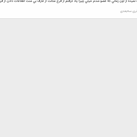
ه نميده از اون زماني كه عضو شدم خيلي چيزا ياد گرفتم از فرخ متانت از عارف بي منت اطلاعات دادن از فر
لری سه‌بعدی