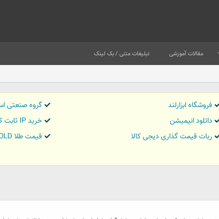
مقالات آموزشی
تبلیغات متنی / بک لینک
فروشگاه ابزارلند
گروه صنعتی اس
داتلود انیمیشن
خرید IP ثابت کاور تریدر
ربات قیمت گذاری دیجی کالا
قیمت طلا GOLD