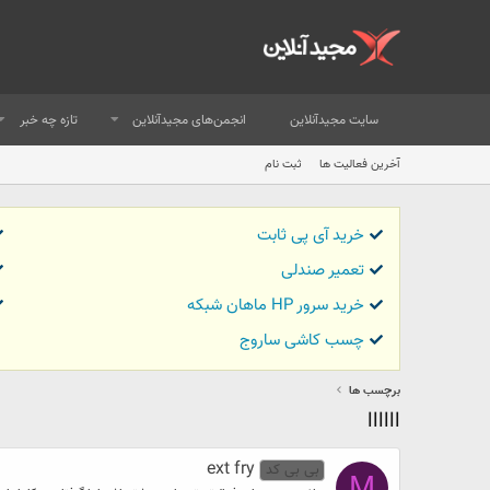
سایت مجیدآنلاین
انجمن‌های مجیدآنلاین
تازه چه خبر
آخرین فعالیت ها
ثبت نام
خرید آی پی ثابت
تعمیر صندلی
خرید سرور HP ماهان شبکه
چسب کاشی ساروج
برچسب ها
اااااا
ext fry
بی بی کد
M