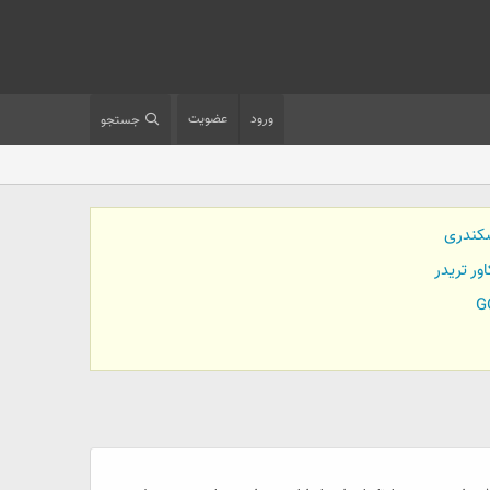
ورود
عضویت
جستجو
کندری