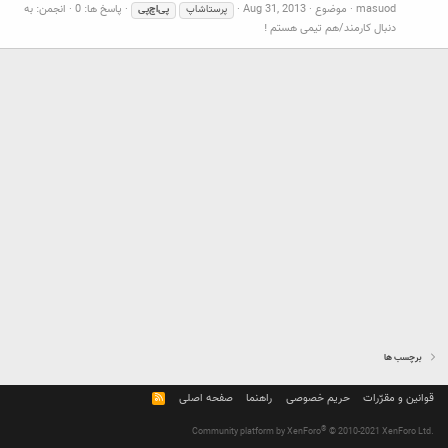
masuod
موضوع
Aug 31, 2013
پاسخ ها: 0
انجمن:
به
پرستاشاپ
پی‌اچ‌پی
دنبال کارمند/هم تیمی هستم !
برچسب ها
قوانین و مقرّرات
حریم خصوصی
راهنما
صفحه اصلی
R
S
S
®
Community platform by XenForo
© 2010-2021 XenForo Ltd.