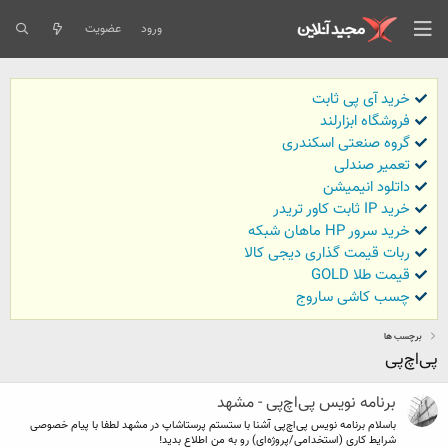
ورود
عضویت
خرید آی پی ثابت
فروشگاه ابزارلند
گروه صنعتی اسکندری
تعمیر صندلی
داتلود انیمیشن
خرید IP ثابت کاور تریدر
خرید سرور HP ماهان شبکه
ربات قیمت گذاری دیجی کالا
قیمت طلا GOLD
چسب کاشی ساروج
برچسب ها
پی‌اچ‌پی
برنامه نویس پی‌اچ‌پی - مشهد
باسلام برنامه نویس پی‌اچ‌پی آشنا با ستستم پرستاشاپ در مشهد لطفا با پیام خصوصی
شرایط کاری (استخدامی/پروژه‌ای) رو به من اطلاع بدید!