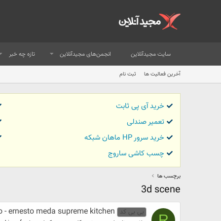
سایت مجیدآنلاین
انجمن‌های مجیدآنلاین
تازه چه خبر
آخرین فعالیت ها
ثبت نام
خرید آی پی ثابت
تعمیر صندلی
خرید سرور HP ماهان شبکه
چسب کاشی ساروج
برچسب ها
3d scene
to - ernesto meda supreme kitchen
بی بی کد
R