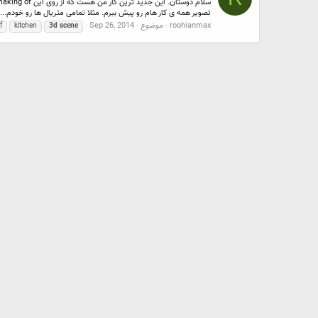
تصویر همه ی کار هام رو پیش ببرم. مثلا تمامی متریال ها رو خودم...
roohianmax
موضوع
Sep 26, 2014
f
kitchen
3d
scene