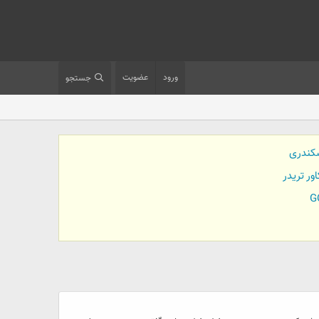
ورود
عضویت
جستجو
کندری