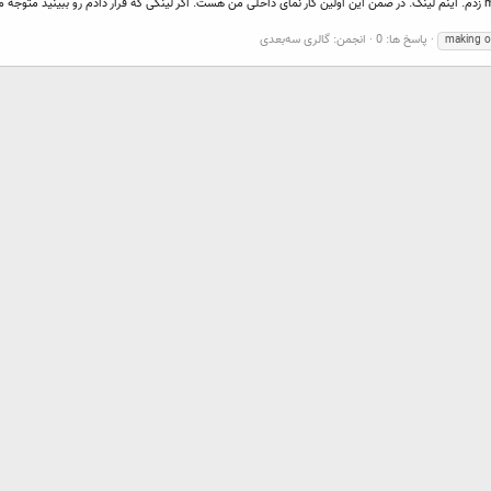
سلام دوستان. این جدید ترین کار من هست که از روی این making of زدم. اینم لینک. در ضمن این اولین کار نمای داخلی من هست. اگر لینکی 
پاسخ ها: 0
انجمن:
گالری سه‌بعدی
making o