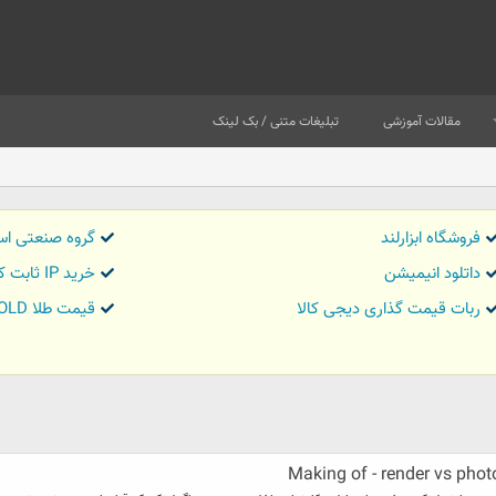
مقالات آموزشی
تبلیغات متنی / بک لینک
فروشگاه ابزارلند
گروه صنعتی اس
داتلود انیمیشن
خرید IP ثابت کاور تریدر
ربات قیمت گذاری دیجی کالا
قیمت طلا GOLD
Making of - render vs pho