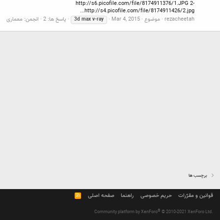
http://s6.picofile.com/file/8174911376/1.JPG 2-
http://s4.picofile.com/file/8174911426/2.jpg...
rezacheetah
موضوع
Mar 4, 2015
پاسخ ها: 2
انجمن:
معماری
3d
max
v-ray
برچسب ها
قوانین و مقرّرات
حریم خصوصی
راهنما
صفحه اصلی
R
S
S
®
Community platform by XenForo
© 2010-2021 XenForo Ltd.