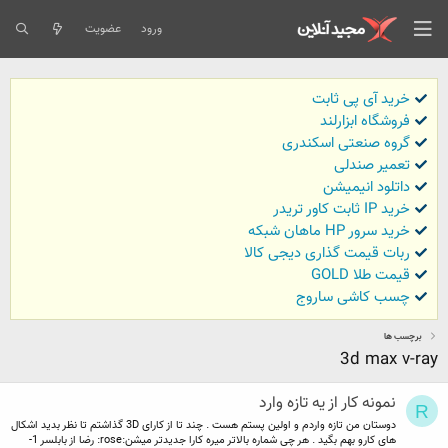
ورود
عضویت
خرید آی پی ثابت
فروشگاه ابزارلند
گروه صنعتی اسکندری
تعمیر صندلی
داتلود انیمیشن
خرید IP ثابت کاور تریدر
خرید سرور HP ماهان شبکه
ربات قیمت گذاری دیجی کالا
قیمت طلا GOLD
چسب کاشی ساروج
برچسب ها
3d max v-ray
نمونه کار از یه تازه وارد
R
دوستان من تازه واردم و اولین پستم هست . چند تا از کارای 3D گذاشتم تا نظر بدید اشکال
های کارو بهم بگید . هر چی شماره بالاتر میره کارا جدیدتر میشن:rose: رضا از بابلسر 1-