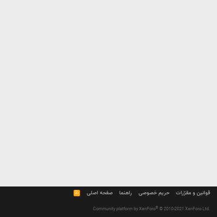
قوانین و مقرّرات
حریم خصوصی
راهنما
صفحه اصلی
R
S
S
®
Community platform by XenForo
© 2010-2021 XenForo Ltd.