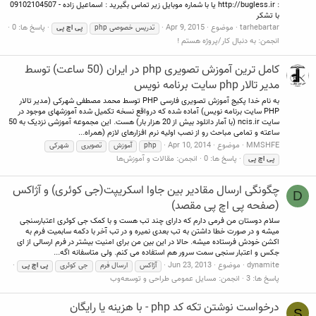
: http://bugless.ir یا با شماره موبایل زیر تماس بگیرید : اسماعیل زاده - 09102104507
با تشکر
tarhebartar
موضوع
Apr 9, 2015
پاسخ ها: 0
تدریس خصوصی php
پی
اچ
پی
انجمن:
به دنبال کار/پروژه هستم !
کامل ترین آموزش تصویری php در ایران (50 ساعت) توسط
مدیر تالار php سایت برنامه نویس
به نام خدا پکیج آموزش تصویری فارسی PHP توسط محمد مصطفی شهرکی (مدیر تالار
PHP سایت برنامه نویس) آماده شده که درواقع نسخه تکمیل شده آموزشهای موجود در
سایت ncis.ir (با آمار دانلود بیش از 20 هزار بار) هست. این مجموعه آموزشی نزدیک به 50
ساعته و تمامی مباحث رو از نصب اولیه نرم افزارهای لازم (همراه...
MMSHFE
موضوع
Apr 10, 2014
php
آموزش
تصویری
شهرکی
پاسخ ها: 0
انجمن:
مقالات و آموزش‌ها
پی
اچ
پی
چگونگی ارسال مقادیر بین جاوا اسکریپت(جی کوئری) و آژاکس
D
(صفحه پی اچ پی مقصد)
سلام دوستان من فرمی دارم که دارای چند تب هست و با کمک جی کوئری اعتبارسنجی
میشه و در صورت خطا داشتن به تب بعدی نمیره و در تب آخر با دکمه سابمیت فرم به
اکشن خودش فرستاده میشه. حالا در این بین من برای امنیت بیشتر در فرم ارسالی از ای
جکس و اعتبار سنجی سمت سرور هم استفاده می کنم. ولی متاسفانه اگه...
dynamite
موضوع
Jun 23, 2013
آژاکس
ارسال فرم
جی کوئری
پی
اچ
پی
پاسخ ها: 3
انجمن:
مسایل عمومی طراحی و توسعه‌وب
درخواست نوشتن تکه کد php - با هزینه یا رایگان
S