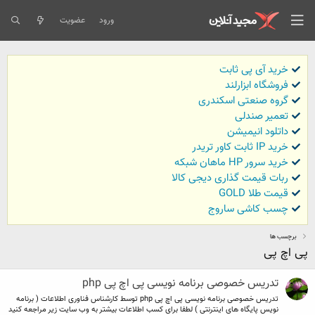
ورود
عضویت
خرید آی پی ثابت
فروشگاه ابزارلند
گروه صنعتی اسکندری
تعمیر صندلی
داتلود انیمیشن
خرید IP ثابت کاور تریدر
خرید سرور HP ماهان شبکه
ربات قیمت گذاری دیجی کالا
قیمت طلا GOLD
چسب کاشی ساروج
برچسب ها
پی اچ پی
تدریس خصوصی برنامه نویسی پی اچ پی php
تدریس خصوصی برنامه نویسی پی اچ پی php توسط کارشناس فناوری اطلاعات ( برنامه
نویس پایگاه های اینترنتی ) لطفا برای کسب اطلاعات بیشتر به وب سایت زیر مراجعه کنید