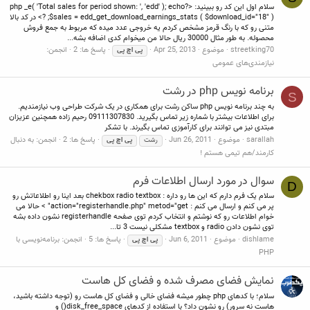
سلام اول این کد رو ببینید: <?php _e( 'Total sales for period shown: ', 'edd' ); echo
$sales = edd_get_download_earnings_stats ( $download_id="18" ); ?> در کد بالا
متنی رو که با رنگ قرمز مشخص کردم یه خروجی عدد میده که مربوط به جمع فروش
محصوله. به طور مثال 30000 ریال حالا من میخوام کدی اضافه بشه...
streetking70
موضوع
Apr 25, 2013
پاسخ ها: 2
انجمن:
پی
اچ
پی
نیازمندی‌های عمومی
برنامه نویس php در رشت
S
به چند برنامه نویس php ساکن رشت برای همکاری در یک شرکت طراحی وب نیازمندیم.
برای اطلاعات بیشتر با شماره زیر تماس بگیرید. 09111307830 رحیم زاده همچنین عزیزان
مبتدی نیز می توانند برای کارآموزی تماس بگیرند. با تشکر
sarallah
موضوع
Jun 26, 2011
پاسخ ها: 2
انجمن:
به دنبال
رشت
پی
اچ
پی
کارمند/هم تیمی هستم !
سوال در مورد ارسال اطلاعات فرم
D
سلام یک فرم دارم که این ها رو داره : chekbox radio textbox بعد اینا رو اطلاعاتش رو
پر می کنم و ارسال می کنم : action="registerhandle.php" metod="get" > حالا می
خوام اطلاعات رو که نوشتم و انتخاب کردم توی صفحه registerhandle نشون داده بشه
توی نشون دادن radio و textbox مشکلی نیست 3 تا...
dishlame
موضوع
Jun 6, 2011
پاسخ ها: 5
انجمن:
برنامه‌نویسی با
پی
اچ
پی
PHP
نمایش فضای مصرف شده و فضای کل هاست
سلام؛ با کدهای php چطور میشه فضای خالی و فضای کل هاست رو (توجه داشته باشید،
هاست نه سرور) رو نشون داد؟ با استفاده از کدهای disk_free_space() و