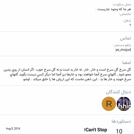
محل سکونت
هر جا كه وجود جاريست .
تخصص
شغل
؟
تماس
یاهو مسنجر
ye_mojud
امضا
گل سرخ گل سرخ است و خار , خار. نه خار بد است و نه گل سرخ خوب. اگر انسان از روي زمين
محو شود , گلهاي سرخ آنجا خواهند بود و خارها نيز آنجا اما ديگر كسي نيست بگويد گلهاي
سرخ خوبند و خار ها بد . اين ذهن ماست كه اين ارزش ها را خلق ميكند . اوشو
دنبال کنندگان
R
دستاوردها
Can't Stop!
Aug 5, 2016
10