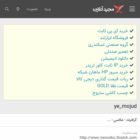
ورود
عضویت
خرید آی پی ثابت
فروشگاه ابزارلند
گروه صنعتی اسکندری
تعمیر صندلی
داتلود انیمیشن
خرید IP ثابت کاور تریدر
خرید سرور HP ماهان شبکه
ربات قیمت گذاری دیجی کالا
قیمت طلا GOLD
چسب کاشی ساروج
ye_mojud
گرافيك - عكاسي - ...
وب سایت
http://www.iranosho.0catch.com