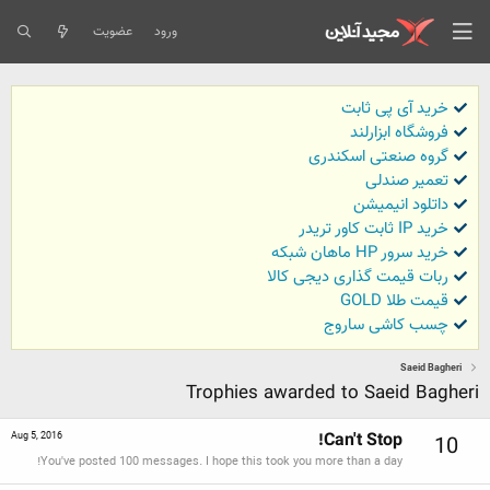
ورود
عضویت
خرید آی پی ثابت
فروشگاه ابزارلند
گروه صنعتی اسکندری
تعمیر صندلی
داتلود انیمیشن
خرید IP ثابت کاور تریدر
خرید سرور HP ماهان شبکه
ربات قیمت گذاری دیجی کالا
قیمت طلا GOLD
چسب کاشی ساروج
Saeid Bagheri
Trophies awarded to Saeid Bagheri
Can't Stop!
Aug 5, 2016
10
You've posted 100 messages. I hope this took you more than a day!