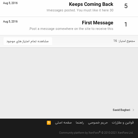
Keeps Coming Back
Aug 5, 2016
5
30 messages posted. You must like it here!
First Message
Aug 5, 2016
1
Post a message somewhere on the site to receive this.
مشاهده تمام امتیاز های موجود
مجموع امتیاز: 16
Saeid Bagheri
قوانین و مقرّرات
حریم خصوصی
راهنما
صفحه اصلی
R
S
S
®
Community platform by XenForo
© 2010-2021 XenForo Ltd.