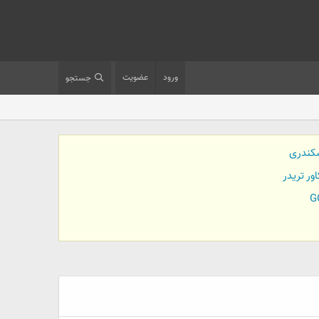
ورود
عضویت
جستجو
کندری