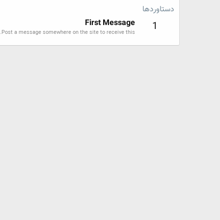
دستاوردها
First Message
1
Post a message somewhere on the site to receive this.