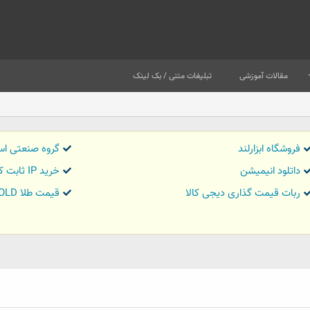
مقالات آموزشی
تبلیغات متنی / بک لینک
فروشگاه ابزارلند
گروه صنعتی اس
داتلود انیمیشن
خرید IP ثابت کاور تریدر
ربات قیمت گذاری دیجی کالا
قیمت طلا GOLD