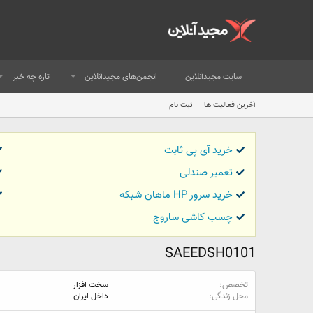
سایت مجیدآنلاین
انجمن‌های مجیدآنلاین
تازه چه خبر
آخرین فعالیت ها
ثبت نام
خرید آی پی ثابت
تعمیر صندلی
خرید سرور HP ماهان شبکه
چسب کاشی ساروج
SAEEDSH0101
تخصص
سخت افزار
محل زندگی
داخل ایران