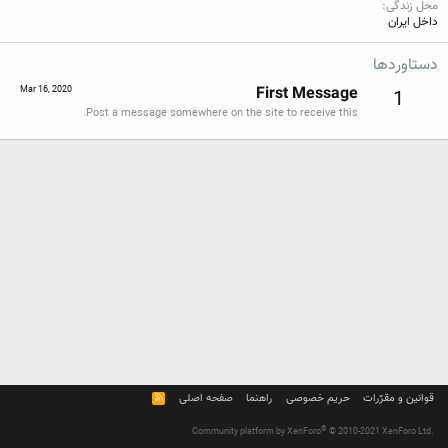
محل زندگی
داخل ایران
دستاوردها
First Message
Mar 16, 2020
1
Post a message somewhere on the site to receive this.
قوانین و مقرّرات
حریم خصوصی
راهنما
صفحه اصلی
R
S
S
®
Community platform by XenForo
© 2010-2021 XenForo Ltd.