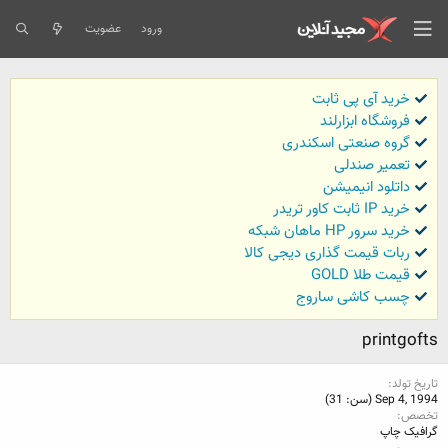
ورود
عضویت
خرید آی پی ثابت
فروشگاه ابزارلند
گروه صنعتی اسکندری
تعمیر صندلی
داتلود انیمیشن
خرید IP ثابت کاور تریدر
خرید سرور HP ماهان شبکه
ربات قیمت گذاری دیجی کالا
قیمت طلا GOLD
چسب کاشی ساروج
printgofts
تاریخ تولد
Sep 4, 1994 (سن: 31)
تخصص
گرافیک چاپ